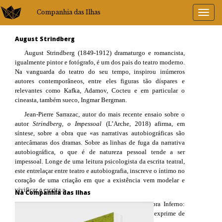
Companhia das Ilhas
August Strindberg
August Strindberg (1849-1912) dramaturgo e romancista,
igualmente pintor e fotógrafo, é um dos pais do teatro moderno.
Na vanguarda do teatro do seu tempo, inspirou inúmeros
autores contemporâneos, entre eles figuras tão díspares e
relevantes como Kafka, Adamov, Cocteu e em particular o
cineasta, também sueco, Ingmar Bergman.
Jean-Pierre Sarrazac, autor do mais recente ensaio sobre o
autor
Strindberg, o Impessoal
(L’Arche, 2018) afirma, em
síntese, sobre a obra que «as narrativas autobiográficas são
antecâmaras dos dramas. Sobre as linhas de fuga da narrativa
autobiográfica, o que é de natureza pessoal tende a ser
impessoal. Longe de uma leitura psicologista da escrita teatral,
este entrelaçar entre teatro e autobiografia, inscreve o íntimo no
coração de uma criação em que a existência vem modelar e
vivificar a escrita.»
Na Companhia das Ilhas
Dele disse Nietzsche referindo a conhecida obra Inferno:
«Fui surpreendido pela descoberta desta obra que exprime de