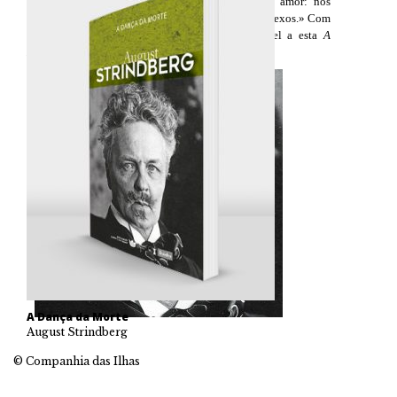
forma grandiosa a minha própria concepção do amor: nos
processos a guerra, na essência, o ódio mortal dos sexos.» Com
a devida distância uma citação também aplicável a esta
A
Dança da Morte
.
A Dança da Morte
August Strindberg
© Companhia das Ilhas