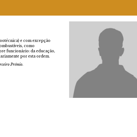
zootécnica) e com excepção
combustíveis, como
pre funcionário: da educação,
ssariamente por esta ordem.
rceiro Prémio
.