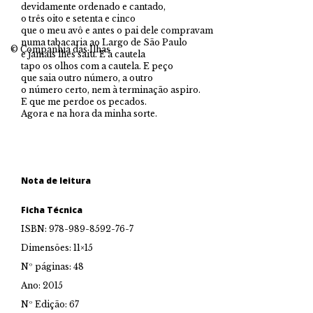
devidamente ordenado e cantado,
o três oito e setenta e cinco
que o meu avô e antes o pai dele compravam
numa tabacaria ao Largo de São Paulo
© Companhia das Ilhas
e jamais lhes saiu. E à cautela
tapo os olhos com a cautela. E peço
que saia outro número, a outro
o número certo, nem à terminação aspiro.
E que me perdoe os pecados.
Agora e na hora da minha sorte.
Nota de leitura
Ficha Técnica
ISBN: 978-989-8592-76-7
Dimensões: 11×15
Nº páginas: 48
Ano: 2015
Nº Edição: 67