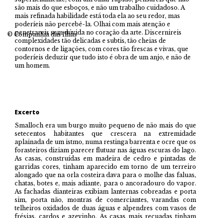
são mais do que esboços, e não um trabalho cuidadoso. A
mais refinada habilidade está toda ela ao seu redor, mas
poderíeis não percebê-la. Olhai com mais atenção e
penetrareis sem dúvida no coração da arte. Discernireis
© Companhia das Ilhas
complexidades tão delicadas e subtis, tão cheias de
contornos e de ligações, com cores tão frescas e vivas, que
poderíeis deduzir que tudo isto é obra de um anjo, e não de
um homem.
Excerto
Smalloch era um burgo muito pequeno de não mais do que
setecentos habitantes que crescera na extremidade
aplainada de um istmo, numa restinga barrenta e ocre que os
forasteiros diziam parecer flutuar nas águas escuras do lago.
As casas, construídas em madeira de cedro e pintadas de
garridas cores, tinham aparecido em torno de um terreiro
alongado que na orla costeira dava para o molhe das faluas,
chatas, botes e, mais adiante, para o ancoradouro do vapor.
As fachadas dianteiras exibiam lanternas cobreadas e porta
sim, porta não, montras de comerciantes, varandas com
telheiros oxidados de duas águas e alpendres com vasos de
frésias, cardos e azevinho. As casas mais recuadas tinham