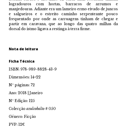
logradouros com hortas, barracos de arrumos e
manjedouras. Adiante era um lameiro ermo eivado de juncos
e salgueiros e o estreito caminho serpenteante pouco
frequentado por onde as carruagens tinham de chegar e
partir em caravana, que ao longo das quatro milhas da
dorsal do istmo ligava a restinga à terra firme.
Nota de leitura
Ficha Técnica
ISBN: 978-989-8828-43-9
Dimensões: 14×22
Nº páginas: 72
Ano: 2018 | Janeiro
Nº Edição: 125
Colecção
azulcobalto
# 050
Género: Ficção
PVP: 12€