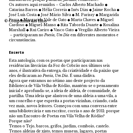
Os autores aqui reunidos – Carlos Alberto Machado ◆
Catarina Barros ◆ Hélia Correia ◆ Inês Dias ◆ Jaime Rocha ◆
José Luís Costa ◆ José Mário Silva ◆ M. Parissy ◆ Margarida
Ferra ◆ Margarida Vale de Gato ◆ Marta Chaves ◆ Miguel
© Companhia das Ilhas
Cardoso ◆ Miguel-Manso ◆ Rita Taborda Duarte ◆ Rosalina
Marshall ◆ Rui Caeiro ◆ Vasco Gato ◆ Vergílio Alberto Vieira
– participaram no
Poesia, Um Dia
em diferentes momentos e
circunstâncias.
Excerto
Esta antologia, com os poetas que participaram nas
residências literárias da Foz do Cobrão nos últimos seis
anos, é ilustrativa da entrega, da criatividade e da paixão que
eles dedicaram ao
Poesia, Um Dia
. É uma dádiva.
Agora que entramos no sétimo ano deste projecto da
Biblioteca de Vila Velha de Ródão, mantém-se o pensamento
inicial e aprofunda-se, a ideia de aldeia, de comunidade, de
partilha. Uma ideia que alastrou de uma aldeia a uma vila, a
um concelho e que espreita a portas vizinhas, criando, cada
vez mais, novos leitores. Começou com uma conversa entre
uma bibliotecária e um escritor, corria o ano de 2011: porque
não um Encontro de Poetas em Vila Velha de Ródão?
Porque não?
Temos o Tejo, barcos, grifos, jardins, comboio, castelo.
Temos aldeias de xisto, temos museus, lagares, poetas