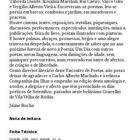
Taborda Duarte, Rosalina Marshall, Rui Caeiro, Vasco Gato
e Vergílio Alberto Vieira. Escreveram-se poemas, leu-se
poesia em barcos, comboios e jardins, em miradouros e
pracetas.
Houve cinema, teatro, exposições, tertúlias, piqueniques,
discussões, performances, espectáculos, instalações, música,
publicações, feira do livro, postais ilustrados com pinturas.
E houve palmas, abraços, promessas, beijos e uma alegre
tristeza na despedida, o contentamento de saber que no ano
próximo haverá de novo a Poesia, Um Dia com outros
poetas, novas linguagens, sem distinções de idade, sem
quaisquer preconceitos, num renovado encontro de afectos,
de criação e de liberdade.
Como director literário deste Encontro de Poetas, não posso
deixar de agradecer a Carlos Alberto Machado e à editora
Companhia das Ilhas o empenho na edição desta antologia e,
a todos, a alegria e o afecto que têm preenchido os dias
poéticos de Setembro, passados neste belíssimo Concelho
de Vila Velha de Ródão.
Jaime Rocha
Nota de leitura
Ficha Técnica