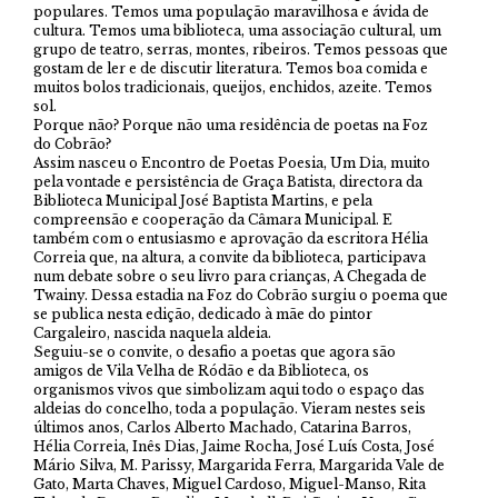
populares. Temos uma população maravilhosa e ávida de
cultura. Temos uma biblioteca, uma associação cultural, um
grupo de teatro, serras, montes, ribeiros. Temos pessoas que
gostam de ler e de discutir literatura. Temos boa comida e
muitos bolos tradicionais, queijos, enchidos, azeite. Temos
sol.
Porque não? Porque não uma residência de poetas na Foz
do Cobrão?
Assim nasceu o Encontro de Poetas Poesia, Um Dia, muito
pela vontade e persistência de Graça Batista, directora da
Biblioteca Municipal José Baptista Martins, e pela
compreensão e cooperação da Câmara Municipal. E
também com o entusiasmo e aprovação da escritora Hélia
Correia que, na altura, a convite da biblioteca, participava
num debate sobre o seu livro para crianças, A Chegada de
Twainy. Dessa estadia na Foz do Cobrão surgiu o poema que
se publica nesta edição, dedicado à mãe do pintor
Cargaleiro, nascida naquela aldeia.
Seguiu-se o convite, o desafio a poetas que agora são
amigos de Vila Velha de Ródão e da Biblioteca, os
organismos vivos que simbolizam aqui todo o espaço das
aldeias do concelho, toda a população. Vieram nestes seis
últimos anos, Carlos Alberto Machado, Catarina Barros,
Hélia Correia, Inês Dias, Jaime Rocha, José Luís Costa, José
Mário Silva, M. Parissy, Margarida Ferra, Margarida Vale de
Gato, Marta Chaves, Miguel Cardoso, Miguel-Manso, Rita