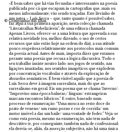
«É bom saber que há vias fecundas e interessantes na poesia
publicada por cá que escapam às cartografias que, mais ou
menos informalmente, vão sendo traçadas. Este livrinho de
um autor – Luís Serra – que, tanto quanto é possível saber,
© Companhia das Ilhas
faz aqui a sua primeira aparição, nesta colecção chamada
“Literatralhas Nobelizáveis”, de uma editora chamada
Apenas Livros, oferece-se a uma leitura que apreenda a sua
relativa novidade (ou, melhor dizendo, o uso de certos
recursos que não estão hoje na ordem do dia), a sua atitude
pouco respeitosa relativamente aos protocolos mais comuns
da poesia actual. Antes de mais, importa dizer que estamos
perante uma poesia que recusa a lógica discursiva. Todo o
seu trabalho insiste noutro lado: nos jogos de sentido, nas
ligações inusitadas, nos sentidos imagéticos que explodem
por concentração vocabular e através da exploração de
absurdos semânticos. É bem visível aquilo que a poesia de
Luís Serra deve à imagem surrealista, mais do que ao
surrealismo em geral. Eis um poema que se chama ‘Inverno’:
“Improviso uma época balnear;/ línguas/ estrangeiras
marcam encontros lúbricos.” E outro, baseado num
processo de enumeração: “Uma mosca no resto doce do
prato de veneno/ um rumo porno e cor de corrida/ um
motor imóvel a dar um baile/ uma vontade de foder.” Veja-se
como esta poesia, mesmo na enumeração, não tem nada de
descritivo (e, por conseguinte, também nada de confessional:
ela desvia-se, aliás, da asserção subjectiva, não há uma única