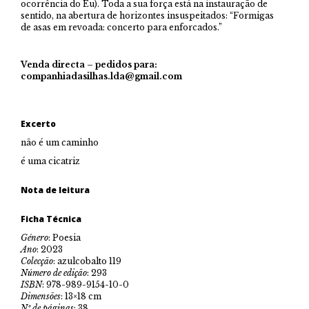
ocorrência do Eu). Toda a sua força está na instauração de
sentido, na abertura de horizontes insuspeitados: “Formigas
de asas em revoada: concerto para enforcados.”
Venda directa – pedidos para:
companhiadasilhas.lda@gmail.com
Excerto
não é um caminho
é uma cicatriz
Nota de leitura
Ficha Técnica
Género
: Poesia
Ano
: 2023
Colecção
: azulcobalto 119
Número de edição
: 293
ISBN
: 978-989-9154-10-0
Dimensões
: 13×18 cm
Nº de páginas
: 38