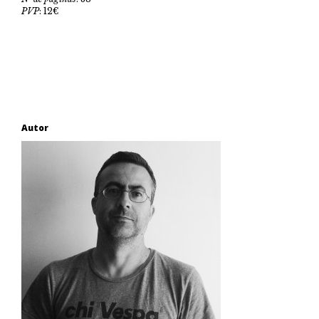
PVP
: 12€
Autor