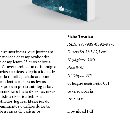
Ficha Técnica
ISBN:
978-989-8592-99-6
circunstâncias, que justificam
Dimensões:
15,5×17,5 cm
de marcos de temporalidades
Nº páginas:
200
se completam 35 anos sobre a
0). Conversando com dois amigos
Ano:
2015
ias estéticas, surgiu a ideia de
Nº Edição: 070
 da recolha, justificada num
ncidentes nos meus livros.
colecção
azulcobalto
031
r e por um poeta antologiador.
Género:
poesia
maneira: o facto de ver os meus
ística de coisa feita em
PVP:
14 €
ia dos lugares literários do
animentos e exílios de tanta
obra capaz de cativar os
Download Pdf