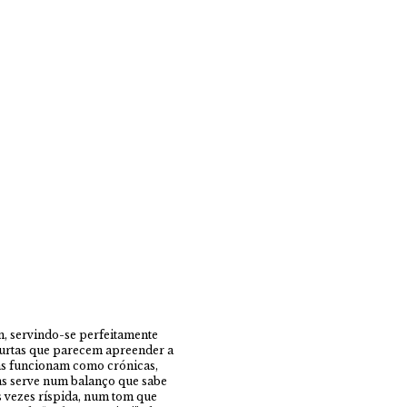
m, servindo-se perfeitamente
 curtas que parecem apreender a
as funcionam como crónicas,
as serve num balanço que sabe
as vezes ríspida, num tom que