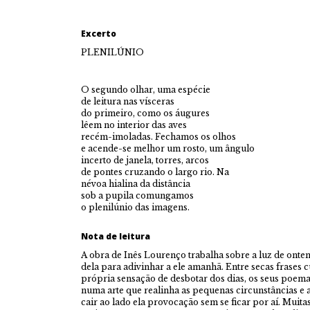
Excerto
PLENILÚNIO
O segundo olhar, uma espécie
de leitura nas vísceras
do primeiro, como os áugures
lêem no interior das aves
recém-imoladas. Fechamos os olhos
e acende-se melhor um rosto, um ângulo
incerto de janela, torres, arcos
de pontes cruzando o largo rio. Na
névoa hialina da distância
sob a pupila comungamos
o plenilúnio das imagens.
Nota de leitura
A obra de Inês Lourenço trabalha sobre a luz de onte
dela para adivinhar a ele amanhã. Entre secas frases
própria sensação de desbotar dos dias, os seus poem
numa arte que realinha as pequenas circunstâncias e 
cair ao lado ela provocação sem se ficar por aí. Muit