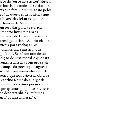
rso do “eu bem te avisei”, alguns
 bordados onde, de súbito, uma
cia que fere. Com um gosto pelos
o”, as questões de fonética que
lexos” das leituras que lhe
ro Homem de Mello, Eugénio…
em resvalar para a retórica,
um sério instinto para os
 se salve de levar demasiado à
 real quotidiano. A meio ele um
ntesis para rechaçar “os
osa literatice mística” que
poético”. Se há um tom desafi
ndição de uma moral, o que esta
eixeira da Silva consegue é afi
no campo da poesia portuguesa
das, elaborou momentos que, de
ético que nos cativa na obra de
Vitorino Nemésio e Jorge de
os num brevíssimo poema como
rpo/ quantas pequenas ervas/ e
a pá desentranha os/ mínimos
a/ contra a falésia.” (…).