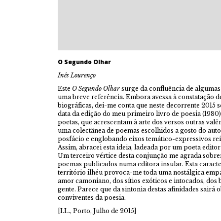
O Segundo Olhar
Inês Lourenço
Este
O Segundo Olhar
surge da confluência de algumas 
uma breve referência. Embora avessa à constatação 
biográficas, dei-me conta que neste decorrente 2015 
data da edição do meu primeiro livro de poesia (198
poetas, que acrescentam à arte dos versos outras valênc
uma colectânea de poemas escolhidos a gosto do autor
posfácio e englobando eixos temático-expressivos rei
Assim, abracei esta ideia, ladeada por um poeta edito
Um terceiro vértice desta conjunção me agrada sobre
poemas publicados numa editora insular. Esta caracter
território ilhéu provoca-me toda uma nostálgica empat
amor camoniano, dos sítios exóticos e intocados, dos b
gente. Parece que da sintonia destas afinidades sairá 
conviventes da poesia.
[I.L., Porto, Julho de 2015]