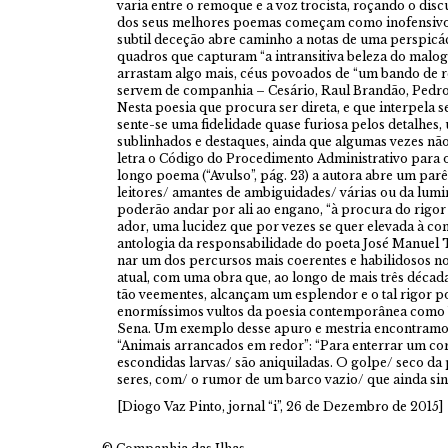
varia entre o remoque e a voz trocista, roçando o discu
dos seus melhores poemas começam como inofensivos
subtil deceção abre caminho a notas de uma perspicá
quadros que capturam “a intransitiva beleza do malogr
arrastam algo mais, céus povoados de “um bando de ref
servem de companhia – Cesário, Raul Brandão, Ped
Nesta poesia que procura ser direta, e que interpela s
sente-se uma fidelidade quase furiosa pelos detalhes, 
sublinhados e destaques, ainda que algumas vezes não
letra o Código do Procedimento Administrativo para o
longo poema (“Avulso”, pág. 23) a autora abre um parê
leitores/ amantes de ambiguidades/ várias ou da lumin
poderão andar por ali ao engano, “à procura do rigor 
ador, uma lucidez que por vezes se quer elevada à co
antologia da responsabilidade do poeta José Manuel T
nar um dos percursos mais coerentes e habilidosos 
atual, com uma obra que, ao longo de mais três déca
tão veementes, alcançam um esplendor e o tal rigor po
enormíssimos vultos da poesia contemporânea como 
Sena. Um exemplo desse apuro e mestria encontram
“Animais arrancados em redor”: “Para enterrar um co
escondidas larvas/ são aniquiladas. O golpe/ seco d
seres, com/ o rumor de um barco vazio/ que ainda singr
[Diogo Vaz Pinto, jornal “i”, 26 de Dezembro de 2015]