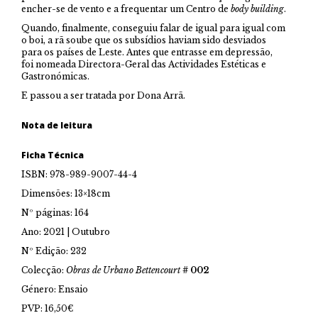
encher-se de vento e a frequentar um Centro de
body building
.
Quando, finalmente, conseguiu falar de igual para igual com
o boi, a rã soube que os subsídios haviam sido desviados
para os países de Leste. Antes que entrasse em depressão,
foi nomeada Directora-Geral das Actividades Estéticas e
Gastronómicas.
E passou a ser tratada por Dona Arrã.
Nota de leitura
Ficha Técnica
ISBN: 978-989-9007-44-4
Dimensões: 13×18cm
Nº páginas: 164
Ano: 2021 | Outubro
Nº Edição: 232
Colecção:
Obras de Urbano Bettencourt
# 002
Género: Ensaio
PVP: 16,50€