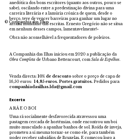
anedótica dos bons escritores (quanto aos outros, pouco se
sabe), oscilando entre a predestinação divina para uma
carreira literária e a lamúria crónica de quem, desde o
berço, teve de vencer barreiras para ganhar um lugar no
© Companhia das Ilhas
arraial mundano das escritas. Ernesto Gregório não se situa
em nenhum desses campos, lamentavelmente!»
Obra não aconselhável a frequentadores de poleiros.
A Companhia das Ilhas iniciou em 2020 a publicação da
Obra Completa
de Urbano Bettencourt, com
Sala de Espelhos
.
Venda directa
: 10% de desconto
sobre o preço de capa de
16,50 euros:
14,85 euros. Portes gratuitos.
Pedidos para:
companhiadasilhas.lda@gmail.com
Excerto
A RÃ E O BOI
Uma rã socialmente desfavorecida atravessou uma
pastagem cercada de hortênsias, onde encontrou um boi
muito musculado a apanhar banhos de sol. Roída de inveja,
prometeu a si mesma tornar-se como ele, para também
poder receber subsídios de Bruxelas. E começou logo a