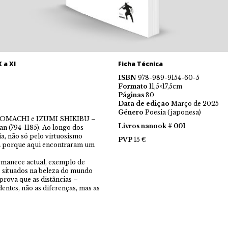
 a XI
Ficha Técnica
ISBN
978-989-9154-60-5
Formato
11,5×17,5cm
Páginas
80
Data de edição
Março de 2025
Género
Poesia (japonesa)
O KOMACHI e IZUMI SHIKIBU –
Livros nanook
#
001
an (794-1185). Ao longo dos
a, não só pelo virtuosismo
PVP
15 €
m porque aqui encontraram um
permanece actual, exemplo de
 situados na beleza do mundo
prova que as distâncias –
entes, não as diferenças, mas as