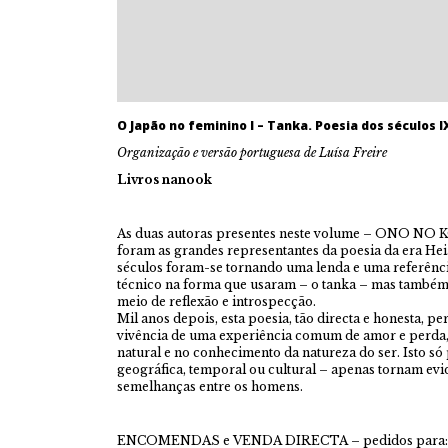
O Japão no feminino I – Tanka. Poesia dos séculos IX
Organização e versão portuguesa de Luísa Freire
Livros nanook
As duas autoras presentes neste volume – ONO N
foram as grandes representantes da poesia da era Hei
séculos foram-se tornando uma lenda e uma referênci
técnico na forma que usaram – o tanka – mas també
meio de reflexão e introspecção.
Mil anos depois, esta poesia, tão directa e honesta, 
vivência de uma experiência comum de amor e perda,
natural e no conhecimento da natureza do ser. Isto só 
geográfica, temporal ou cultural – apenas tornam evid
semelhanças entre os homens.
ENCOMENDAS e VENDA DIRECTA – pedidos para: