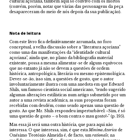
cultural açoriana, também aqui só convivo com os mortos
(convém, porém, notar que várias das personagens da peça
desapareceram do meio de nós depois da sua publicação).
Nota de leitura
Com este livro fica definitivamente arrumada, no foro
conceptual, a velha discussão sobre a “literatura açoriana”
como uma das manifestações da “identidade cultural
açoriana”, ainda que, no plano da bibliografia material
existente, possa a mesma alimentar-se de alguns equívocos
que no entanto já não se devem a questões de ordem
histórica, antropológica, literária ou mesmo epistemológica.
Dever-se-ão, isso sim, a questões de gosto, que o autor
involuntariamente ilustra com uma anedota em que Edward
Shils, um famoso cientista social americano, “tendo sugerido
algumas alterações estilísticas num artigo submetido por um
autor a uma revista académica, as suas propostas foram
recebidas com desdém, como sendo apenas uma questão de
gosto. Ao que Mr. Shils respondeu imperturbável: «Sim, é só
uma questão de gosto – o bom contra o mau gosto!»” (p. 195).
Mas essa já será uma outra história, que para aqui não
interessa. O que interessa, sim, é que esta
Minima Azorica
de
Onésimo Teotónio Almeida é, de facto, um
rationale
, na