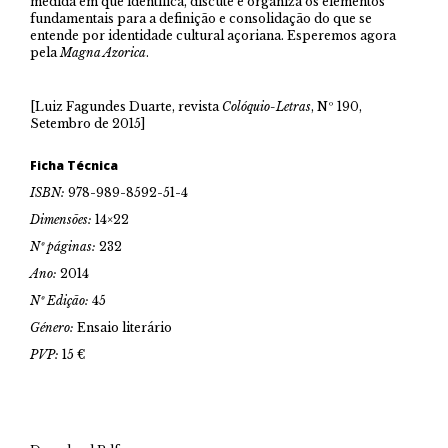
medida em que identifica, discute e organiza os elementos
fundamentais para a definição e consolidação do que se
entende por identidade cultural açoriana. Esperemos agora
pela
Magna Azorica
.
[Luiz Fagundes Duarte, revista
Colóquio-Letras
, Nº 190,
Setembro de 2015]
Ficha Técnica
ISBN:
978-989-8592-51-4
Dimensões:
14×22
Nº páginas:
232
Ano:
2014
Nº Edição:
45
Género:
Ensaio literário
PVP:
15 €