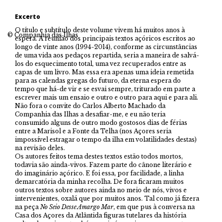
Excerto
O título e subtítulo deste volume vivem há muitos anos à
© Companhia das Ilhas
espera. A reunião dos principais textos açóricos escritos ao
longo de vinte anos (1994-2014), conforme as circunstâncias
de uma vida aos pedaços repartida, seria a maneira de salvá-
los do esquecimento total, uma vez recuperados entre as
capas de um livro. Mas essa era apenas uma ideia remetida
para as calendas gregas do futuro, da eterna espera do
tempo que há-de vir e se esvai sempre, triturado em parte a
escrever mais um ensaio e outro e outro para aqui e para ali.
Não fora o convite do Carlos Alberto Machado da
Companhia das Ilhas a desafiar-me, e eu não teria
consumido alguns de outro modo gostosos dias de férias
entre a Marisol e a Fonte da Telha (nos Açores seria
impossível estragar o tempo da ilha em volatilidades destas)
na revisão deles.
Os autores feitos tema destes textos estão todos mortos,
todavia são ainda-vivos. Fazem parte do cânone literário e
do imaginário açórico. E foi essa, por facilidade, a linha
demarcatória da minha recolha. De fora ficaram muitos
outros textos sobre autores ainda no meio de nós, vivos e
intervenientes, oxalá que por muitos anos. Tal como já fizera
na peça
No Seio Desse Amargo Mar
, em que pus à conversa na
Casa dos Açores da Atlântida figuras tutelares da história