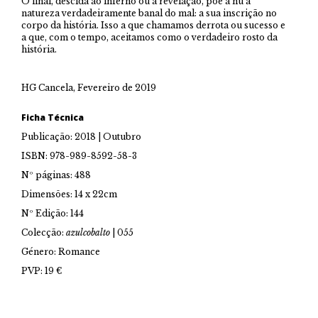
O final, descida ao inferno ou à revelação, põe a nu a
natureza verdadeiramente banal do mal: a sua inscrição no
corpo da história. Isso a que chamamos derrota ou sucesso e
a que, com o tempo, aceitamos como o verdadeiro rosto da
história.
HG Cancela, Fevereiro de 2019
Ficha Técnica
Publicação: 2018 | Outubro
ISBN: 978-989-8592-58-3
Nº páginas: 488
Dimensões: 14 x 22cm
Nº Edição: 144
Colecção:
azulcobalto
| 055
Género: Romance
PVP: 19 €