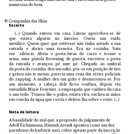
numerosa do bem.
© Companhia das Ilhas
Excerto
(…) Quando entrou em casa, Latour apercebeu-se de
que estava alguém no interior. Ouviu um ruído
metálico. Quem quer que estivesse não tinha notado a sua
entrada e abrira uma torneira. Era na cozinha. Saiu
em silêncio. Abriu o porta-luvas do carro e trouxe a
arma, uma pistola Browning de guerra, encostou a porta
da entrada e avançou pé ante pé. Chegado ao umbral
da porta da cozinha, deu um salto, pôs-se em posição de tiro
e gritou não te mexas, parecia uma cena das séries policiais
do zapping. A mulher deu um grito e desmoronou-se. Por
um momento, a cabeça dele ficou confusa, depois viu
estendida Marie Fournier, a empregada que cuidava da casa
o ano todo. Tomou-lhe o pulso, estava viva, encheu as mãos
em concha da água que corria e deitou-lha sobre o rosto. (…)
Nota de leitura
A banalidade do mal que, a propósito do julgamento de
Adolf Eichmmann, Hannah Arendt apontou como um dos
paradoxos da barbárie nazi, cobre apenas parte da inscrição