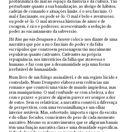
problemática do mal no espaço da história e da cultura. Tão
perturbante quanto a sua banalização, ao abrigo de hábitos,
cadeias de comando e situações limite, é o seu fascínio. O
mal é fascinante, ou pode sê-lo. O mal é belo e aventuroso,
ou pode sê-lo. O mal atravessa histórias de amor e de
coragem, é rico e poderoso, acrescentando a sedução do
poder ao encantamento da subversão.
Há Rios que não Desaguam a Jusante
coloca-nos diante de uma
narrativa que põe a nu o fascínio do poder e da falta
escrúpulos que constroem personagens tão moralmente
repulsivas quanto cativantes. Cativantes na própria
repugnância, nos interstícios da falha que atravessa o
humano, e faz com que a desumanidade seja uma forma
irrefutável de humanidade.
Num livro de um fôlego assinalável, e de um registo lúcido e
controlado, Nuno Dempster elabora sem cedências um
romance que constrói uma visão de mundo impiedosa, mas
sem maniqueísmo. O mal confunde-se com a beleza, a dor
com o prazer: o prazer de alguém parece ser sempre a dor
de outro. Sem os relativizar, a narrativa constrói a diferença
de perspectivas, com uma verosimilhança e um olhar
interior notáveis. Mas, sobretudo, importa o rigor da escrita
e do olhar: focados, conscientes do peso de cada momento
narrativo. Mesmo os acontecimentos que se afiguram banais
têm uma função narrativa clara e uma densidade específicas.