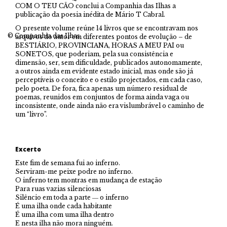
COM O TEU CÃO conclui a Companhia das Ilhas a
publicação da poesia inédita de Mário T Cabral.
O presente volume reúne 14 livros que se encontravam nos
© Companhia das Ilhas
arquivos do autor em diferentes pontos de evolução – de
BESTIÁRIO, PROVINCIANA, HORAS A MEU PAI ou
SONETOS, que poderiam, pela sua consistência e
dimensão, ser, sem dificuldade, publicados autonomamente,
a outros ainda em evidente estado inicial, mas onde são já
perceptíveis o conceito e o estilo projectados, em cada caso,
pelo poeta. De fora, fica apenas um número residual de
poemas, reunidos em conjuntos de forma ainda vaga ou
inconsistente, onde ainda não era vislumbrável o caminho de
um “livro”.
Excerto
Este fim de semana fui ao inferno.
Serviram-me peixe podre no inferno.
O inferno tem montras em mudança de estação
Para ruas vazias silenciosas
Silêncio em toda a parte ― o inferno
É uma ilha onde cada habitante
É uma ilha com uma ilha dentro
E nesta ilha não mora ninguém.