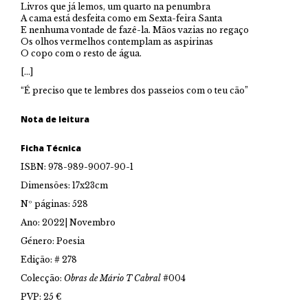
Livros que já lemos, um quarto na penumbra
A cama está desfeita como em Sexta-feira Santa
E nenhuma vontade de fazê-la. Mãos vazias no regaço
Os olhos vermelhos contemplam as aspirinas
O copo com o resto de água.
[…]
“É preciso que te lembres dos passeios com o teu cão”
Nota de leitura
Ficha Técnica
ISBN: 978-989-9007-90-1
Dimensões: 17x23cm
Nº páginas: 528
Ano: 2022| Novembro
Género: Poesia
Edição: # 278
Colecção:
Obras de Mário T Cabral
#004
PVP: 25 €