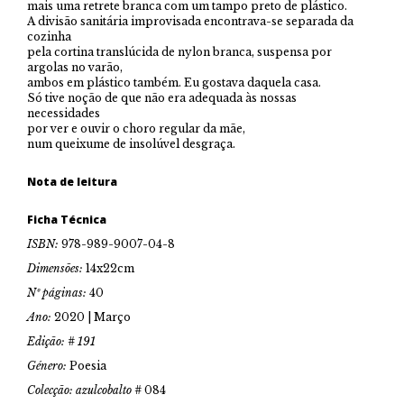
mais uma retrete branca com um tampo preto de plástico.
A divisão sanitária improvisada encontrava-se separada da
cozinha
pela cortina translúcida de nylon branca, suspensa por
argolas no varão,
ambos em plástico também. Eu gostava daquela casa.
Só tive noção de que não era adequada às nossas
necessidades
por ver e ouvir o choro regular da mãe,
num queixume de insolúvel desgraça.
Nota de leitura
Ficha Técnica
ISBN:
978-989-9007-04-8
Dimensões:
14x22cm
Nº páginas:
40
Ano:
2020 | Março
Edição: # 191
Género:
Poesia
Colecção: azulcobalto #
084