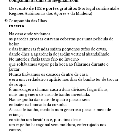
companhiadasilhas.lda@gmail.com
Desconto de 10% e portes gratuitos
(Portugal continental e
Regiões Autónomas dos Açores e da Madeira)
© Companhia das Ilhas
Excerto
Na casa onde vivíamos,
as paredes grossas estavam cobertas por uma película de
bolor
e das inúmeras fendas saíam pequenos tufos de ervas,
dando-lhes a aparência de jardim vertical abandalhado.
No interior, fazia tanto frio no Inverno
que soltávamos vapor pela boca ao falarmos durante o
jantar.
Nunca tirávamos os casacos dentro de casa,
e era um verdadeiro suplício nos dias de banho ter de trocar
de roupa.
É um exagero chamar casa a duas divisões frigoríficas,
mais um género de casa de banho inventada.
Não se podia dar mais de quatro passos sem
embater na bancada da cozinha.
A casa de banho, medida num generoso passo e meio de
criança,
continha um lavatório e, por cima deste,
um espelho hexagonal sem moldura, enferrujado nos
cantos,