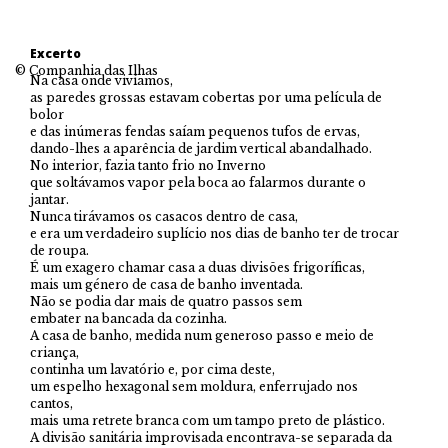
Excerto
© Companhia das Ilhas
Na casa onde vivíamos,
as paredes grossas estavam cobertas por uma película de
bolor
e das inúmeras fendas saíam pequenos tufos de ervas,
dando-lhes a aparência de jardim vertical abandalhado.
No interior, fazia tanto frio no Inverno
que soltávamos vapor pela boca ao falarmos durante o
jantar.
Nunca tirávamos os casacos dentro de casa,
e era um verdadeiro suplício nos dias de banho ter de trocar
de roupa.
É um exagero chamar casa a duas divisões frigoríficas,
mais um género de casa de banho inventada.
Não se podia dar mais de quatro passos sem
embater na bancada da cozinha.
A casa de banho, medida num generoso passo e meio de
criança,
continha um lavatório e, por cima deste,
um espelho hexagonal sem moldura, enferrujado nos
cantos,
mais uma retrete branca com um tampo preto de plástico.
A divisão sanitária improvisada encontrava-se separada da