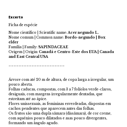
Excerto
Ficha de espécie
Nome científico | Scientific name:
Acer negundo L.
Nome comum | Common name:
Bordo-negundo | Box
elder
Família | Family:
SAPINDACEAE
Origem | Origin:
Canadá e Centro-Este dos EUA | Canada
and East Central USA
______________________
Árvore com até 20 m de altura, de copa larga a irregular, um
pouco aberta.
Folhas caducas, compostas, com 3 a 7 folíolos verde-claros,
desiguais, com margens irregularmente dentadas, que
estreitam até ao ápice.
Flores unissexuais, as femininas esverdeadas, dispostas em
cachos pendentes que aparecem antes das folhas.
Os frutos são uma dupla sâmara (dissâmara), de cor creme,
com aquénios pouco dilatados e asas pouco divergentes,
formando um ângulo agudo.