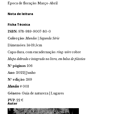
Época de floração: Março-Abril
Nota de leitura
Ficha Técnica
ISBN
: 978-989-9007-80-0
Colecção
:
Mundos | Segunda Série
Dimensões: 14×19,5cm
Capa dura, com encadernação:
ring-wire
cobre
Mapa dobrado e integrado no livro, em bolsa de plástico
Nº páginas
: 106
Ano
: 2022| Junho
Nº edição
: 269
Mundos
# 003
Género
: Guia de natureza | Lugares
PVP
: 22 €
Autor