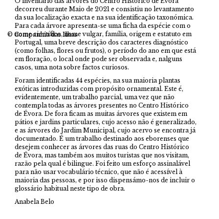
O inventário das árvores do Centro Histórico de Évora
decorreu durante Maio de 2021 e consistiu no levantamento
da sua localização exacta e na sua identificação taxonómica.
Para cada árvore apresenta-se uma ficha da espécie com o
nome científico, nome vulgar, família, origem e estatuto em
© Companhia das Ilhas
Portugal, uma breve descrição dos caracteres diagnóstico
(como folhas, flores ou frutos), o período do ano em que está
em floração, o local onde pode ser observada e, nalguns
casos, uma nota sobre factos curiosos.
Foram identificadas 44 espécies, na sua maioria plantas
exóticas introduzidas com propósito ornamental. Este é,
evidentemente, um trabalho parcial, uma vez que não
contempla todas as árvores presentes no Centro Histórico
de Évora. De fora ficam as muitas árvores que existem em
pátios e jardins particulares, cujo acesso não é generalizado,
e as árvores do Jardim Municipal, cujo acervo se encontra já
documentado. É um trabalho destinado aos eborenses que
desejem conhecer as árvores das ruas do Centro Histórico
de Évora, mas também aos muitos turistas que nos visitam,
razão pela qual é bilingue. Foi feito um esforço assinalável
para não usar vocabulário técnico, que não é acessível à
maioria das pessoas, e por isso dispensámo-nos de incluir o
glossário habitual neste tipo de obra.
Anabela Belo