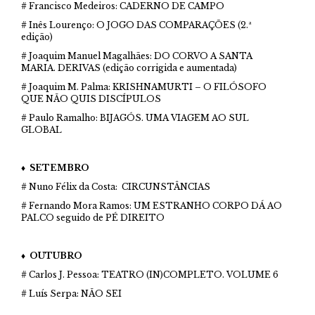
# Francisco Medeiros: CADERNO DE CAMPO
# Inês Lourenço: O JOGO DAS COMPARAÇÕES (2.ª
edição)
# Joaquim Manuel Magalhães: DO CORVO A SANTA
MARIA. DERIVAS (edição corrigida e aumentada)
# Joaquim M. Palma: KRISHNAMURTI – O FILÓSOFO
QUE NÃO QUIS DISCÍPULOS
# Paulo Ramalho: BIJAGÓS. UMA VIAGEM AO SUL
GLOBAL
♦ SETEMBRO
# Nuno Félix da Costa: CIRCUNSTÂNCIAS
# Fernando Mora Ramos: UM ESTRANHO CORPO DÁ AO
PALCO seguido de PÉ DIREITO
♦ OUTUBRO
# Carlos J. Pessoa: TEATRO (IN)COMPLETO. VOLUME 6
# Luís Serpa: NÃO SEI