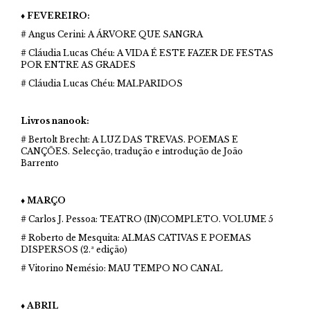
♦ FEVEREIRO:
# Angus Cerini: A ÁRVORE QUE SANGRA
# Cláudia Lucas Chéu: A VIDA É ESTE FAZER DE FESTAS
POR ENTRE AS GRADES
# Cláudia Lucas Chéu: MALPARIDOS
Livros nanook:
# Bertolt Brecht: A LUZ DAS TREVAS. POEMAS E
CANÇÕES. Selecção, tradução e introdução de João
Barrento
♦ MARÇO
# Carlos J. Pessoa: TEATRO (IN)COMPLETO. VOLUME 5
# Roberto de Mesquita: ALMAS CATIVAS E POEMAS
DISPERSOS (2.ª edição)
# Vitorino Nemésio: MAU TEMPO NO CANAL
♦ ABRIL