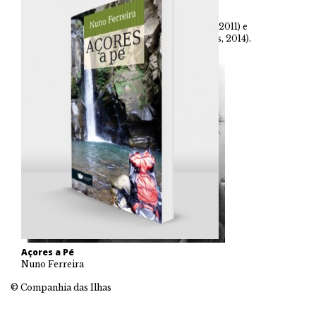
revista
Epicur
e o site
Café Portugal
.
Editou ainda os livros
Portugal a Pé
(Vertimag, 2011) e
Portugal de Perto
(Fundação Manuel dos Santos, 2014).
Açores a Pé
Nuno Ferreira
© Companhia das Ilhas