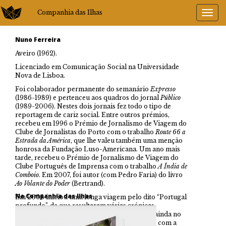
Companhia das Ilhas
Nuno Ferreira
Aveiro (1962).
Licenciado em Comunicação Social na Universidade
Nova de Lisboa.
Foi colaborador permanente do semanário
Expresso
(1986-1989) e pertenceu aos quadros do jornal
Público
(1989-2006). Nestes dois jornais fez todo o tipo de
reportagem de cariz social. Entre outros prémios,
recebeu em 1996 o Prémio de Jornalismo de Viagem do
Clube de Jornalistas do Porto com o trabalho
Route 66 a
Estrada da América
, que lhe valeu também uma menção
honrosa da Fundação Luso-Americana. Um ano mais
tarde, recebeu o Prémio de Jornalismo de Viagem do
Clube Português de Imprensa com o trabalho
A Índia de
Comboio
. Em 2007, foi autor (com Pedro Faria) do livro
Ao Volante do Poder
(Bertrand).
Na Companhia das Ilhas
Em 2008 iniciou uma longa viagem pelo dito “Portugal
profundo”, de que resultaram várias crónicas
publicadas no
Expresso
. Mais tarde, em 2010, ainda no
decorrer dessa jornada, começou a colaborar com a