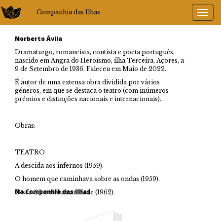
Companhia das Ilhas
Norberto Ávila
Dramaturgo, romancista, contista e poeta português,
nascido em Angra do Heroísmo, ilha Terceira, Açores, a
9 de Setembro de 1936. Faleceu em Maio de 2022.
É autor de uma extensa obra dividida por vários
géneros, em que se destaca o teatro (com inúmeros
prémios e distinções nacionais e internacionais).
Obras:
TEATRO
A descida aos infernos (1959).
O homem que caminhava sobre as ondas (1959).
Na Companhia das Ilhas
O servidor a Humanidade (1962).
O labirinto (1962),
A pulga (1965).