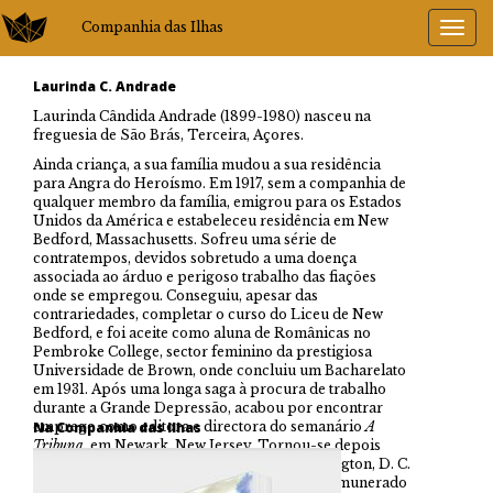
Companhia das Ilhas
Laurinda C. Andrade
Laurinda Cândida Andrade (1899-1980) nasceu na
freguesia de São Brás, Terceira, Açores.
Ainda criança, a sua família mudou a sua residência
para Angra do Heroísmo. Em 1917, sem a companhia de
qualquer membro da família, emigrou para os Estados
Unidos da América e estabeleceu residência em New
Bedford, Massachusetts. Sofreu uma série de
contratempos, devidos sobretudo a uma doença
associada ao árduo e perigoso trabalho das fiações
onde se empregou. Conseguiu, apesar das
contrariedades, completar o curso do Liceu de New
Bedford, e foi aceite como aluna de Românicas no
Pembroke College, sector feminino da prestigiosa
Universidade de Brown, onde concluiu um Bacharelato
em 1931. Após uma longa saga à procura de trabalho
durante a Grande Depressão, acabou por encontrar
emprego como editora e directora do semanário
Na Companhia das Ilhas
A
Tribuna
, em Newark, New Jersey. Tornou-se depois
secretária da Legação Portuguesa em Washington, D. C.
Em 1942, aceitou um emprego menos bem remunerado