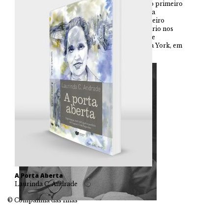
e regressou a New Bedford para estabelecer o primeiro
Programa de Português no liceu onde se havia
formado. Em 1955 fundou, nesse liceu, o primeiro
Departamento de Português de nível secundário nos
EUA. Conclui o Mestrado no Departamento de
Espanhol da Universidade de Columbia, Nova York, em
1948.
A Porta Aberta
Laurinda C. Andrade
© Companhia das Ilhas