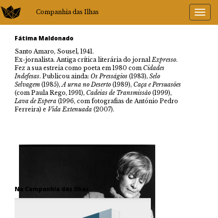
Companhia das Ilhas
Fátima Maldonado
Santo Amaro, Sousel, 1941.
Ex-jornalista. Antiga crítica literária do jornal
Expresso
.
Fez a sua estreia como poeta em 1980 com
Cidades
Indefesas
. Publicou ainda:
Os Presságios
(1983),
Selo
Selvagem
(1985),
A urna no Deserto
(1989),
Caça e Persuasões
(com Paula Rego, 1991),
Cadeias de Transmissão
(1999),
Lava de Espera
(1996, com fotografias de António Pedro
Ferreira) e
Vida Extenuada
(2007).
Na Companhia das Ilhas