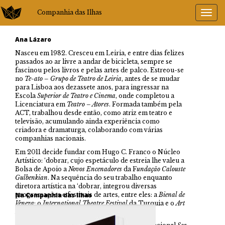
Companhia das Ilhas
Ana Lázaro
Nasceu em 1982. Cresceu em Leiria, e entre dias felizes
passados ao ar livre a andar de bicicleta, sempre se
fascinou pelos livros e pelas artes de palco. Estreou-se
no
Te-ato – Grupo de Teatro de Leiria
, antes de se mudar
para Lisboa aos dezassete anos, para ingressar na
Escola
Superior de Teatro e Cinema
, onde completou a
Licenciatura em
Teatro – Atores
. Formada também pela
ACT, trabalhou desde então, como atriz em teatro e
televisão, acumulando ainda experiência como
criadora e dramaturga, colaborando com várias
companhias nacionais.
Em 2011 decide fundar com Hugo C. Franco o Núcleo
Artístico: ‘dobrar, cujo espetáculo de estreia lhe valeu a
Bolsa de Apoio a
Novos Encenadores
da F
undação Calouste
Gulbenkian
. Na sequência do seu trabalho enquanto
diretora artística na ‘dobrar, integrou diversas
programações e festivais de artes, entre eles: a
Na Companhia das Ilhas
Bienal de
Veneza
; o
International Theatre
Festival
da Turquia e o
Art
Peace Hotel – Xangai,
China.