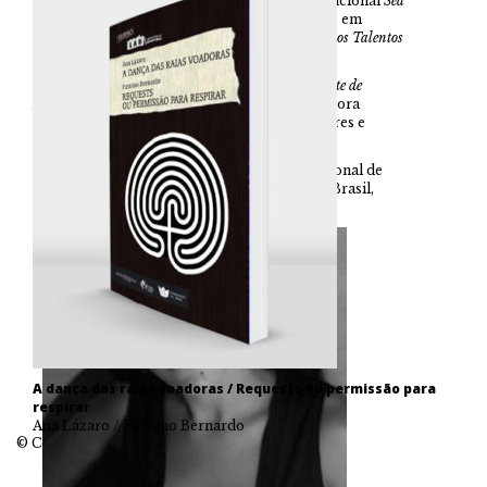
Foi distinguida com o Prémio literário internacional
Sea
of Words,
pela
Anna Lindh Foundation / IEMED,
em
Espanha, e foi vencedora do
Prémio FNAC Novos Talentos
da Literatura – 2014.
Em 2016 edita o livro Infantil:
O Estranho Apetite de
Belemundo
, da
Porto Editora
– com a qual colabora
regularmente em ações dedicadas a Educadores e
Alunos.
Em 2016 foi Finalista do 12º Prémio internacional de
literatura infantil e juvenil:
BARCO A VAPOR,
Brasil,
com a obra:
Os Pescadores de Nuvens
.
A dança das raias voadoras / Requests ou permissão para
respirar
Ana Lázaro / Firmino Bernardo
© Companhia das Ilhas