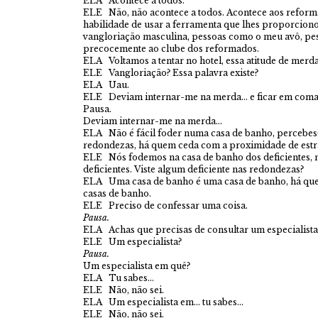
ELA Acontece a todos.
ELE Não, não acontece a todos. Acontece aos reform
habilidade de usar a ferramenta que lhes proporciono
vangloriação masculina, pessoas como o meu avô, pes
precocemente ao clube dos reformados.
ELA Voltamos a tentar no hotel, essa atitude de merda
ELE Vangloriação? Essa palavra existe?
ELA Uau.
ELE Deviam internar-me na merda… e ficar em coma
Pausa.
Deviam internar-me na merda…
ELA Não é fácil foder numa casa de banho, percebes
redondezas, há quem ceda com a proximidade de estr
ELE Nós fodemos na casa de banho dos deficientes, 
deficientes. Viste algum deficiente nas redondezas?
ELA Uma casa de banho é uma casa de banho, há quem
casas de banho.
ELE Preciso de confessar uma coisa.
Pausa.
ELA Achas que precisas de consultar um especialista
ELE Um especialista?
Pausa.
Um especialista em quê?
ELA Tu sabes…
ELE Não, não sei.
ELA Um especialista em… tu sabes…
ELE Não, não sei.