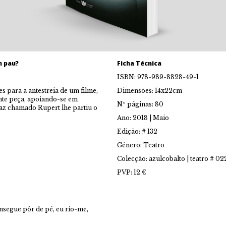
m pau?
Ficha Técnica
ISBN: 978-989-8828-49-1
 para a antestreia de um filme,
Dimensões: 14x22cm
ente peça, apoiando-se em
Nº páginas: 80
az chamado Rupert lhe partiu o
Ano: 2018 | Maio
Edição: # 132
Género: Teatro
Colecção: azulcobalto | teatro # 02
PVP: 12 €
segue pôr de pé, eu rio-me,