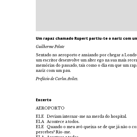
Um rapaz chamado Rupert partiu-te o nariz com u
Guilherme Pelote
Sentado no aeroporto e ansiando por chegar a Londres
um escritor desenvolve um alter ego na sua mais rec
memórias do passado, tais como o dia em que um rap
nariz com um pau.
Prefácio de Carlos Avilez.
Excerto
AEROPORTO
ELE Deviam internar-me na merda do hospital.
ELA Acontece a todos.
ELE Quando o meu avô queixa-se de que já não o con
percebes? Rio-me.