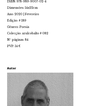
ISBN: 978-989-9007-02-4
Dimensões: 14x22cm
Ano: 2020 | Fevereiro
Edição: # 189
Género: Poesia
Colecção: azulcobalto # 082
Nº páginas: 84
PVP: 14 €
Autor