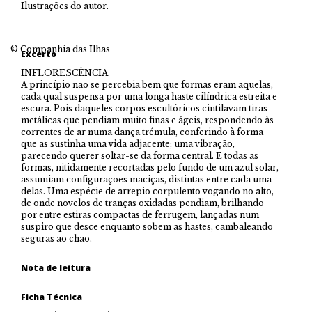
Ilustrações do autor.
© Companhia das Ilhas
Excerto
INFLORESCÊNCIA
A princípio não se percebia bem que formas eram aquelas,
cada qual suspensa por uma longa haste cilíndrica estreita e
escura. Pois daqueles corpos escultóricos cintilavam tiras
metálicas que pendiam muito finas e ágeis, respondendo às
correntes de ar numa dança trémula, conferindo à forma
que as sustinha uma vida adjacente; uma vibração,
parecendo querer soltar-se da forma central. E todas as
formas, nitidamente recortadas pelo fundo de um azul solar,
assumiam configurações maciças, distintas entre cada uma
delas. Uma espécie de arrepio corpulento vogando no alto,
de onde novelos de tranças oxidadas pendiam, brilhando
por entre estiras compactas de ferrugem, lançadas num
suspiro que desce enquanto sobem as hastes, cambaleando
seguras ao chão.
Nota de leitura
Ficha Técnica