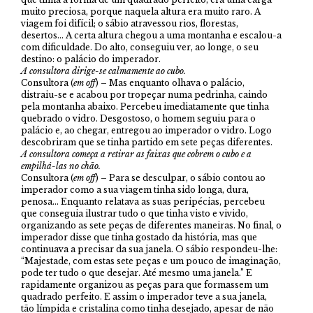
muito preciosa, porque naquela altura era muito raro. A
viagem foi difícil; o sábio atravessou rios, florestas,
desertos… A certa altura chegou a uma montanha e escalou-a
com dificuldade. Do alto, conseguiu ver, ao longe, o seu
destino: o palácio do imperador.
A consultora dirige-se calmamente ao cubo.
Consultora (
em off
) – Mas enquanto olhava o palácio,
distraiu-se e acabou por tropeçar numa pedrinha, caindo
pela montanha abaixo. Percebeu imediatamente que tinha
quebrado o vidro. Desgostoso, o homem seguiu para o
palácio e, ao chegar, entregou ao imperador o vidro. Logo
descobriram que se tinha partido em sete peças diferentes.
A consultora começa a retirar as faixas que cobrem o cubo e a
empilhá-las no chão.
Consultora (
em off
) – Para se desculpar, o sábio contou ao
imperador como a sua viagem tinha sido longa, dura,
penosa… Enquanto relatava as suas peripécias, percebeu
que conseguia ilustrar tudo o que tinha visto e vivido,
organizando as sete peças de diferentes maneiras. No final, o
imperador disse que tinha gostado da história, mas que
continuava a precisar da sua janela. O sábio respondeu-lhe:
“Majestade, com estas sete peças e um pouco de imaginação,
pode ter tudo o que desejar. Até mesmo uma janela.” E
rapidamente organizou as peças para que formassem um
quadrado perfeito. E assim o imperador teve a sua janela,
tão límpida e cristalina como tinha desejado, apesar de não