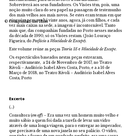
Sobreviverá aos seus fundadores. Os Visões têm, pois, uma
noção muito clara do seu papel na passagem de testemunho
dos mais velhos aos mais novos. Se estes eram temas em que
ninguém pensava há vinte anos, agora, já com filhos, e cada
© Companhia das Ilhas
vez mais caixas na sede, a imagem é incontornável. Tanto
mais que, das companhias fundadas no Porto nesses meados
da década de 1990, só os Visões restam. (João Louraço
Figueira, do
Posfácio
a
Velocidade de Escape
).
Este volume reúne as peças
Teoria 5S
e
Velocidade de Escape
.
Os espectáculos baseados nestas peças estrearam,
respectivamente, a 24 de Novembro de 2017, no Teatro
Rivoli – Auditório Isabel Alves Costa, Porto, e a a 16 de
Março de 2018, no Teatro Rivoli – Auditório Isabel Alves
Costa, Porto
Excerto
(…)
Consultora (
em off
) – Era uma vez um homem muito velho e
muito sábio a quem foi dada a tarefa de levar um vidro
através de uma longa viagem, para o entregar ao imperador,
que precisava de uma nova janela no seu palácio. O vidro,
que tinha a forma de um quadrado perfeito, era uma carga