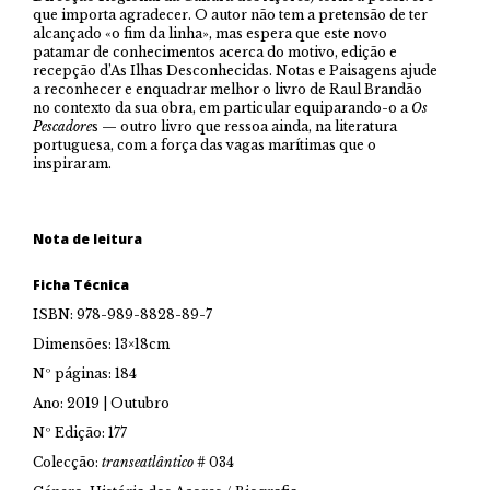
que importa agradecer. O autor não tem a pretensão de ter
alcançado «o fim da linha», mas espera que este novo
patamar de conhecimentos acerca do motivo, edição e
recepção d’As Ilhas Desconhecidas. Notas e Paisagens ajude
a reconhecer e enquadrar melhor o livro de Raul Brandão
no contexto da sua obra, em particular equiparando-o a
Os
Pescadore
s — outro livro que ressoa ainda, na literatura
portuguesa, com a força das vagas marítimas que o
inspiraram.
Nota de leitura
Ficha Técnica
ISBN: 978-989-8828-89-7
Dimensões: 13×18cm
Nº páginas: 184
Ano: 2019 | Outubro
Nº Edição: 177
Colecção:
transeatlântico
# 034