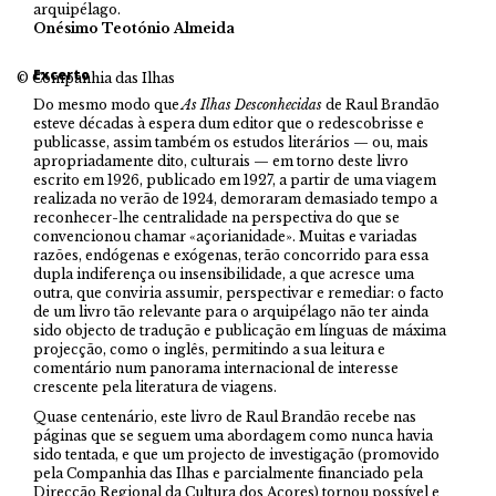
arquipélago.
Onésimo Teotónio Almeida
Excerto
© Companhia das Ilhas
Do mesmo modo que
As Ilhas Desconhecidas
de Raul Brandão
esteve décadas à espera dum editor que o redescobrisse e
publicasse, assim também os estudos literários — ou, mais
apropriadamente dito, culturais — em torno deste livro
escrito em 1926, publicado em 1927, a partir de uma viagem
realizada no verão de 1924, demoraram demasiado tempo a
reconhecer-lhe centralidade na perspectiva do que se
convencionou chamar «açorianidade». Muitas e variadas
razões, endógenas e exógenas, terão concorrido para essa
dupla indiferença ou insensibilidade, a que acresce uma
outra, que conviria assumir, perspectivar e remediar: o facto
de um livro tão relevante para o arquipélago não ter ainda
sido objecto de tradução e publicação em línguas de máxima
projecção, como o inglês, permitindo a sua leitura e
comentário num panorama internacional de interesse
crescente pela literatura de viagens.
Quase centenário, este livro de Raul Brandão recebe nas
páginas que se seguem uma abordagem como nunca havia
sido tentada, e que um projecto de investigação (promovido
pela Companhia das Ilhas e parcialmente financiado pela
Direcção Regional da Cultura dos Açores) tornou possível e