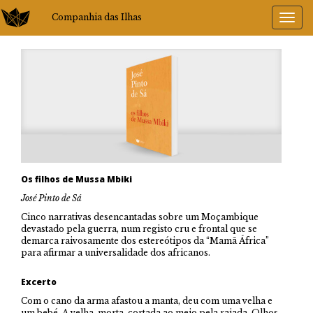
Companhia das Ilhas
Os filhos de Mussa Mbiki
José Pinto de Sá
Cinco narrativas desencantadas sobre um Moçambique
devastado pela guerra, num registo cru e frontal que se
demarca raivosamente dos estereótipos da “Mamã África”
para afirmar a universalidade dos africanos.
Excerto
Com o cano da arma afastou a manta, deu com uma velha e
um bebé. A velha, morta, cortada ao meio pela rajada. Olhos