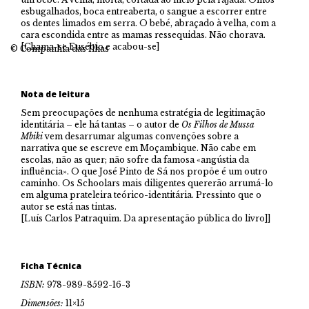
esbugalhados, boca entreaberta, o sangue a escorrer entre
os dentes limados em serra. O bebé, abraçado à velha, com a
cara escondida entre as mamas ressequidas. Não chorava.
[Chama-se Eusébio e acabou-se]
© Companhia das Ilhas
Nota de leitura
Sem preocupações de nenhuma estratégia de legitimação
identitária – ele há tantas – o autor de
Os Filhos de Mussa
Mbiki
vem desarrumar algumas convenções sobre a
narrativa que se escreve em Moçambique. Não cabe em
escolas, não as quer; não sofre da famosa «angústia da
influência». O que José Pinto de Sá nos propõe é um outro
caminho. Os Schoolars mais diligentes quererão arrumá-lo
em alguma prateleira teórico-identitária. Pressinto que o
autor se está nas tintas.
[Luís Carlos Patraquim. Da apresentação pública do livro]]
Ficha Técnica
ISBN:
978-989-8592-16-3
Dimensões:
11×15