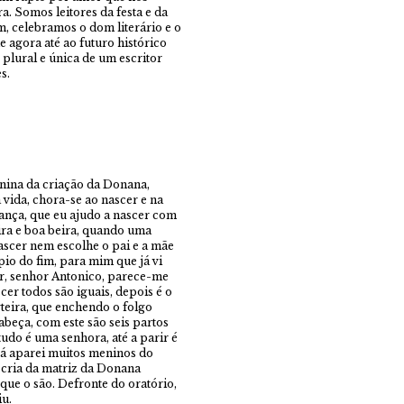
a. Somos leitores da festa e da
m, celebramos o dom literário e o
e agora até ao futuro histórico
plural e única de um escritor
s.
enina da criação da Donana,
ida, chora-se ao nascer e na
ança, que eu ajudo a nascer com
eira e boa beira, quando uma
ascer nem escolhe o pai e a mãe
pio do fim, para mim que já vi
ar, senhor Antonico, parece-me
cer todos são iguais, depois é o
rteira, que enchendo o folgo
abeça, com este são seis partos
udo é uma senhora, até a parir é
 já aparei muitos meninos do
 cria da matriz da Donana
que o são. Defronte do oratório,
iu.