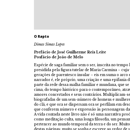
O Rapto
Dimas Simas Lopes
Prefácio de José Guilherme Reis Leite
Posfácio de João de Melo
Espécie de saga familiar sem o ser, inscrita no tempo
presidida pela figura tutelar de Maria Carmina – cuja 
gerações de parentesco insular – eis em suma o arco 
narrador é, ele próprio, uma criação e uma epifania d
parte da rede dessa malha familiar e mundana, que se 
cima, do tempo histórico para o contemporâneo, atrav
amores concertados e seus contrários. Multiplicam-se 
biografadas de um sem-número de homens e mulheres
do clã, e que ora se dispersam ora se perfilam em de
que conferem número e expressão às personagens da
A vida contada neste livro não é só uma narrativa pro
como meditação culta, uma longa filosofia, um pensa
pertencer ao mundo temporal da terra e do ser. Muito 
destas páginas; muito se sonha e escreve ao redor de