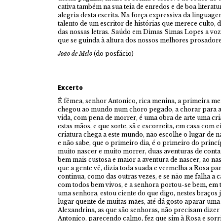
cativa também na sua teia de enredos e de boa literatur
alegria desta escrita. Na força expressiva da linguage
talento de um escritor de histórias que merece culto, d
das nossas letras. Saúdo em Dimas Simas Lopes a voz 
que se guinda à altura dos nossos melhores prosadore
João de Melo
(do posfácio)
Excerto
É fêmea, senhor Antonico, rica menina, a primeira m
chegou ao mundo num choro pegado, a chorar para a v
vida, com pena de morrer, é uma obra de arte uma cri
estas mãos, e que sorte, sã e escorreita, em casa com 
criatura chega a este mundo, não escolhe o lugar de n
e não sabe, que o primeiro dia, é o primeiro do princí
muito nascer e muito morrer, duas aventuras de cont
bem mais custosa e maior a aventura de nascer, ao nas
que a gente vê, dizia toda suada e vermelha a Rosa pa
continua, como das outras vezes, e se não me falha a c
com todos bem vivos, e a senhora portou-se bem, em t
uma senhora, estou ciente do que digo, nestes braços
lugar quente de muitas mães, até dá gosto aparar uma
Alexandrina, as que são senhoras, não precisam dizer 
Antonico, parecendo calmo, fez que sim à Rosa e sorr