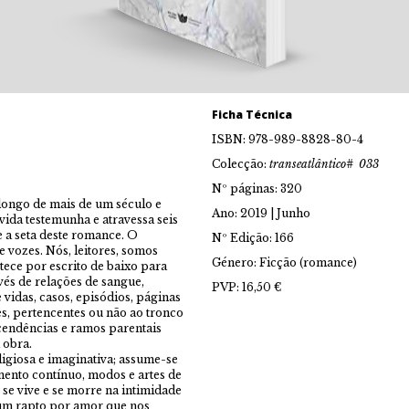
Ficha Técnica
ISBN: 978-989-8828-80-4
Colecção:
transeatlântico# 033
Nº páginas: 320
 longo de mais de um século e
Ano: 2019 | Junho
vida testemunha e atravessa seis
e a seta deste romance. O
Nº Edição: 166
e vozes. Nós, leitores, somos
Género: Ficção (romance)
tece por escrito de baixo para
és de relações de sangue,
PVP: 16,50 €
vidas, casos, episódios, páginas
, pertencentes ou não ao tronco
scendências e ramos parentais
 obra.
digiosa e imaginativa; assume-se
mento contínuo, modos e artes de
se vive e se morre na intimidade
 um rapto por amor que nos