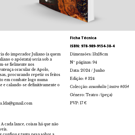
Ficha Técnica
ISBN: 978-989-9154-38-4
ria do imperador Juliano (a quem
Dimensões: 13x18cm
liano o apóstata) seria sob a
Nº páginas: 94
am-se fielmente nos
sentença oracular de Apolo,
Data: 2024 / Junho
sas, procurando repetir os feitos
Edição: # 324
orto em combate logo numa
e e calando-se definitivamente o
Colecção:
azucobalto | teatro #054
Género: Teatro /(peça)
PVP: 17 €
s.lda@gmail.com
 A cada lance, coisas há que não
veis.
e confiou e tanto pesa sobre a