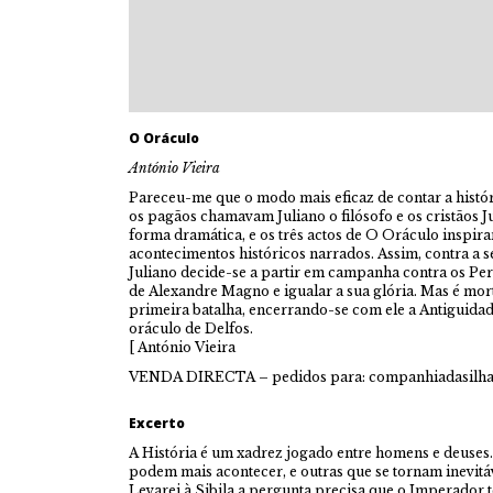
O Oráculo
António Vieira
Pareceu-me que o modo mais eficaz de contar a histó
os pagãos chamavam Juliano o filósofo e os cristãos Ju
forma dramática, e os três actos de O Oráculo inspir
acontecimentos históricos narrados. Assim, contra a 
Juliano decide-se a partir em campanha contra os Per
de Alexandre Magno e igualar a sua glória. Mas é m
primeira batalha, encerrando-se com ele a Antiguidad
oráculo de Delfos.
[ António Vieira
VENDA DIRECTA – pedidos para: companhiadasilha
Excerto
A História é um xadrez jogado entre homens e deuses.
podem mais acontecer, e outras que se tornam inevitá
Levarei à Sibila a pergunta precisa que o Imperador t