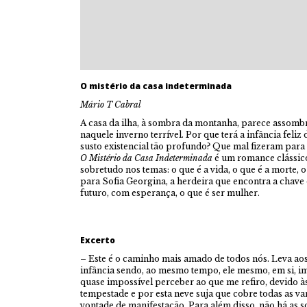
O mistério da casa indeterminada
Mário T Cabral
A casa da ilha, à sombra da montanha, parece assombr
naquele inverno terrível. Por que terá a infância feli
susto existencial tão profundo? Que mal fizeram para
O Mistério da Casa Indeterminada
é um romance clássic
sobretudo nos temas: o que é a vida, o que é a morte, o
para Sofia Georgina, a herdeira que encontra a chave 
futuro, com esperança, o que é ser mulher.
Excerto
– Este é o caminho mais amado de todos nós. Leva ao
infância sendo, ao mesmo tempo, ele mesmo, em si, i
quase impossível perceber ao que me refiro, devido à
tempestade e por esta neve suja que cobre todas as va
vontade de manifestação. Para além disso, não há as so