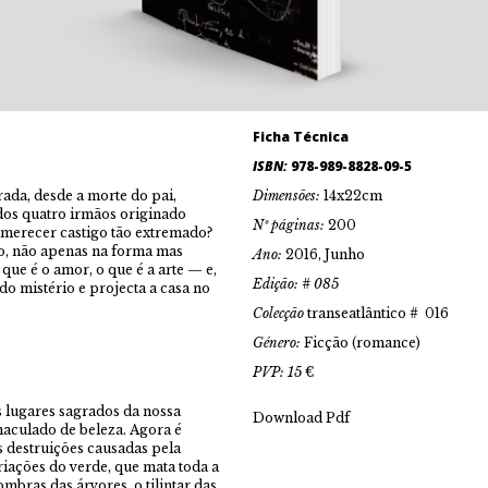
Ficha Técnica
ISBN:
978-989-8828-09-5
ada, desde a morte do pai,
Dimensões:
14x22cm
z dos quatro irmãos originado
Nº páginas:
200
 merecer castigo tão extremado?
o, não apenas na forma mas
Ano:
2016, Junho
 que é o amor, o que é a arte — e,
Edição: # 085
do mistério e projecta a casa no
Colecção
transeatlântico # 016
Género:
Ficção (romance)
PVP: 15
€
s lugares sagrados da nossa
Download Pdf
maculado de beleza. Agora é
s destruições causadas pela
riações do verde, que mata toda a
mbras das árvores, o tilintar das