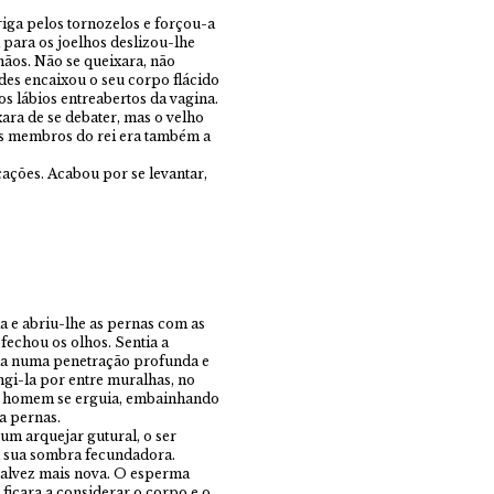
iga pelos tornozelos e forçou-a
a para os joelhos deslizou-lhe
mãos. Não se queixara, não
des encaixou o seu corpo flácido
os lábios entreabertos da vagina.
ara de se debater, mas o velho
os membros do rei era também a
ções. Acabou por se levantar,
 e abriu-lhe as pernas com as
a fechou os olhos. Sentia a
ada numa penetração profunda e
ngi-la por entre muralhas, no
ele homem se erguia, embainhando
a pernas.
num arquejar gutural, o ser
a sua sombra fecundadora.
 talvez mais nova. O esperma
 ficara a considerar o corpo e o