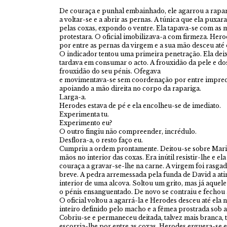
De couraça e punhal embainhado, ele agarrou a rapar
a voltar-se e a abrir as pernas. A túnica que ela puxar
pelas coxas, expondo o ventre. Ela tapava-se com as 
protestara. O oficial imobilizava-a com firmeza. Hero
por entre as pernas da virgem e a sua mão desceu até 
O indicador tentou uma primeira penetração. Ela deix
tardava em consumar o acto. A frouxidão da pele e d
frouxidão do seu pénis. Ofegava
e movimentava-se sem coordenação por entre impreca
apoiando a mão direita no corpo da rapariga.
Larga-a.
Herodes estava de pé e ela encolheu-se de imediato.
Experimenta tu.
Experimento eu?
O outro fingiu não compreender, incrédulo.
Desflora-a, o resto faço eu.
Cumpriu a ordem prontamente. Deitou-se sobre Maria
mãos no interior das coxas. Era inútil resistir-lhe e el
couraça a gravar-se-lhe na carne. A virgem foi rasg
breve. A pedra arremessada pela funda de David a ati
interior de uma alcova. Soltou um grito, mas já aqu
o pénis ensanguentado. De novo se contraiu e fechou 
O oficial voltou a agarrá-la e Herodes desceu até ela 
inteiro definido pelo macho e a fêmea prostrada sob 
Cobriu-se e permaneceu deitada, talvez mais branca,
escorria-lhe por entre as coxas. Herodes erguera-se e