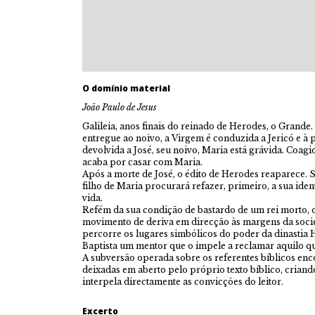
O domínio material
João Paulo de Jesus
Galileia, anos finais do reinado de Herodes, o Grande
entregue ao noivo, a Virgem é conduzida a Jericó e à 
devolvida a José, seu noivo, Maria está grávida. Coag
acaba por casar com Maria.
Após a morte de José, o édito de Herodes reaparece.
filho de Maria procurará refazer, primeiro, a sua ide
vida.
Refém da sua condição de bastardo de um rei morto, o
movimento de deriva em direcção às margens da soc
percorre os lugares simbólicos do poder da dinastia
Baptista um mentor que o impele a reclamar aquilo qu
A subversão operada sobre os referentes bíblicos enc
deixadas em aberto pelo próprio texto bíblico, crian
interpela directamente as convicções do leitor.
Excerto