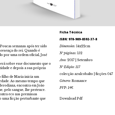
Ficha Técnica
ISBN:
978-989-8592-37-8
. Poucas semanas após ter sido
Dimensões:
14x22cm
presença do rei. Quando é
Nº páginas:
152
ido por uma ordem oficial, José
Ano:
2017 | Setembro
 Será sobre esse documento que o
Nº Edição: 117
ntidade e depois a sua própria
colecção azulcobalto | ficções 047
 filho de Maria inicia um
Género:
Romance
iedade. Ao mesmo tempo que
 Herodiana, encontra em João
PVP: 14
€
e, pelo sangue, lhe pertence.
ontra eco nas premissas
do uma ficção perturbante que
Download Pdf