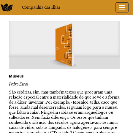
Companhia das Ilhas
Museus
Pedro Eiras
São estórias, sim, mas também textos que procuram uma
relação especial entre a materialidade do que se vê e a forma
de a dizer, inventar. Por exemplo: «Mosaico, telha, caco que
fosse, ainda mal desenterrados, seguiam logo para o museu,
que faltava caiar. Ninguém sabia se eram arqueólogos ou
salteadores. Nem fazia diferença. Os ossos que tinham
conhecido o silêncio dos séculos agora apertavam-se numa
caixa de vidro, sob as lâmpadas de halogéneo, para sempre
expostos, impudicos.» (“Traslado”) O
non-sense
, a absurdez