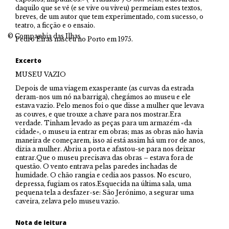
daquilo que se vê (e se vive ou viveu) permeiam estes textos,
breves, de um autor que tem experimentado, com sucesso, o
teatro, a ficção e o ensaio.
© Companhia das Ilhas
Pedro Eiras nasceu no Porto em 1975.
Excerto
MUSEU VAZIO
Depois de uma viagem exasperante (as curvas da estrada
deram-nos um nó na barriga), chegámos ao museu e ele
estava vazio. Pelo menos foi o que disse a mulher que levava
as couves, e que trouxe a chave para nos mostrar.Era
verdade. Tinham levado as peças para um armazém «da
cidade», o museu ia entrar em obras; mas as obras não havia
maneira de começarem, isso aí está assim há um ror de anos,
dizia a mulher. Abriu a porta e afastou-se para nos deixar
entrar.Que o museu precisava das obras – estava fora de
questão. O vento entrava pelas paredes inchadas de
humidade. O chão rangia e cedia aos passos. No escuro,
depressa, fugiam os ratos.Esquecida na última sala, uma
pequena tela a desfazer-se: São Jerónimo, a segurar uma
caveira, zelava pelo museu vazio.
Nota de leitura