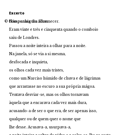
Excerto
© Companhia das Ilhas
Não conseguiu adormecer.
Eram vinte e três e cinquenta quando o comboio
saiu de Londres.
Passou a noite inteira a olhar para a noite.
Na janela, só se via a si mesma,
desfocada e inquieta,
os olhos cada vez mais tristes,
como um Narciso húmido de chuva e de lágrimas
que arrastasse no escuro a sua própria mágoa.
Tentava desviar-se, mas os olhos tornavam
àquela que a encarava cada vez mais dura,
acusando-a de ser o que era, de ser apenas isso,
qualquer ou de quem quer o nome que
lhe desse. Acusava-a, usurpava-a,