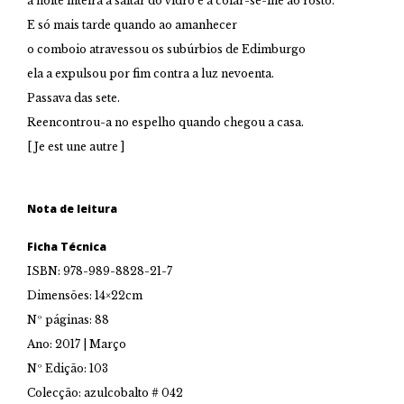
a noite inteira a saltar do vidro e a colar-se-lhe ao rosto.
E só mais tarde quando ao amanhecer
o comboio atravessou os subúrbios de Edimburgo
ela a expulsou por fim contra a luz nevoenta.
Passava das sete.
Reencontrou-a no espelho quando chegou a casa.
[ Je est une autre ]
Nota de leitura
Ficha Técnica
ISBN: 978-989-8828-21-7
Dimensões: 14×22cm
Nº páginas: 88
Ano: 2017 | Março
Nº Edição: 103
Colecção: azulcobalto # 042