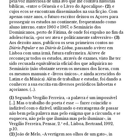
pela voz misteriosa de uma avó que lhe contava histórias
bíblicas, «entre o Génesis e o Livro do Apocalipse»
(2)
, e
cujos ecos se encontram disseminados na sua ficção. Com
apenas onze anos, o futuro escritor deixou os Açores para
prosseguir os estudos no continente, frequentando como
aluno interno, entre 1960 e 1967, o Seminário dos
Dominicanos, perto de Fátima, de onde foi expulso no fim da
adolescência, «por ser ateu e politicamente subversivo»
(3)
.
Aos dezoito anos, publicou os seus primeiros contos no
Diário Popular
e no
Diário de Lisboa
, passando a viver em
Lisboa com uma irmã, futura enfermeira. Aí teve de
recomeçar todos os estudos, através de exames, visto lhe ter
sido recusada equivalência oficial dos que adquirira no
Seminário (não obstante serem os mesmos dos liceus, com
os mesmos manuais e «livros únicos», e ainda acrescidos do
Latim e da Música). Além de trabalhar e estudar, foi dando a
conhecer a sua escrita em diversos periódicos lisboetas e
açorianos. (…).
(1)
Segundo Vergílio Ferreira, «a palavra é um impossível
[…]. Mas o trabalho do poeta é esse — fazer coincidir o
indizível com o dizível, utilizando o estratagema de passar
não bem pela palavra mas pelo enigma que a circunda, e se
esqueceu, não pelo que ilumina mas pelo iluminar», in
Vergílio Ferreira, Pensar, 2.ª ed., Lisboa, Bertrand, 1992,
p.10.
(2)
João de Melo, «A vertigem aos olhos de um gato», in