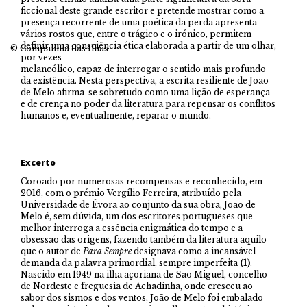
ficcional deste grande escritor e pretende mostrar como a
presença recorrente de uma poética da perda apresenta
vários rostos que, entre o trágico e o irónico, permitem
definir uma consciência ética elaborada a partir de um olhar,
© Companhia das Ilhas
por vezes
melancólico, capaz de interrogar o sentido mais profundo
da existência. Nesta perspectiva, a escrita resiliente de João
de Melo afirma-se sobretudo como uma lição de esperança
e de crença no poder da literatura para repensar os conflitos
humanos e, eventualmente, reparar o mundo.
Excerto
Coroado por numerosas recompensas e reconhecido, em
2016, com o prémio Vergílio Ferreira, atribuído pela
Universidade de Évora ao conjunto da sua obra, João de
Melo é, sem dúvida, um dos escritores portugueses que
melhor interroga a essência enigmática do tempo e a
obsessão das origens, fazendo também da literatura aquilo
que o autor de
Para Sempre
designava como a incansável
demanda da palavra primordial, sempre imperfeita
(1)
.
Nascido em 1949 na ilha açoriana de São Miguel, concelho
de Nordeste e freguesia de Achadinha, onde cresceu ao
sabor dos sismos e dos ventos, João de Melo foi embalado