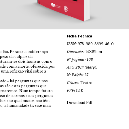
Ficha Técnica
ISBN:
978-989-8592-46-0
tidão. Perante a indiferença
Dimensões:
14X22cm
 peso da culpa e da
Nº páginas: 108
torturam-se dois homens com o
dade com a morte, oferecida por
Ano: 2014 (Março)
uma reflexão vital sobre a
Nº Edição:
37
ade
– há perguntas que nos
Género:
Teatro
as são estas perguntas que
PVP:
12 €
tornaremos. Num tempo futuro,
aso deixarmos estas perguntas
uxo ao qual muitos não têm
Download Pdf
so, a humanidade tivesse mais