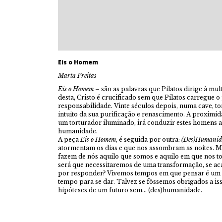
Eis o Homem
Marta Freitas
Eis o Homem
– são as palavras que Pilatos dirige à mul
desta, Cristo é crucificado sem que Pilatos carregue o
responsabilidade. Vinte séculos depois, numa cave, 
intuito da sua purificação e renascimento. A proximi
um torturador iluminado, irá conduzir estes homens a 
humanidade.
A peça
Eis o Homem
, é seguida por outra:
(Des)Humanid
atormentam os dias e que nos assombram as noites. M
fazem de nós aquilo que somos e aquilo em que nos 
será que necessitaremos de uma transformação, se ac
por responder? Vivemos tempos em que pensar é um l
tempo para se dar. Talvez se fôssemos obrigados a is
hipóteses de um futuro sem… (des)humanidade.