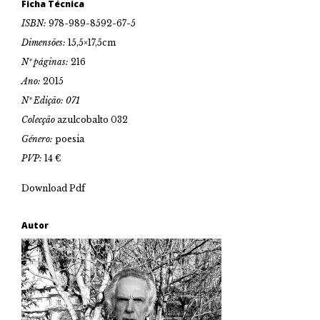
Ficha Técnica
ISBN:
978-989-8592-67-5
Dimensões:
15,5×17,5cm
Nº páginas:
216
Ano:
2015
Nº Edição: 071
Colecção
azulcobalto 032
Género:
poesia
PVP:
14 €
Download Pdf
Autor