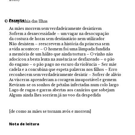
Excerto
© Companhia das Ilhas
As mães morrem sem verdadeiramente desistirem
Sofrem a desnecessidade – um vagar na desocupação
da costura de horas sem destinatário nem utilizador
Não desistem – reescrevem a história da princesa sem
a vida acontecer – O homem foi uma lâmpada fundida
a memória de um hálito que ainda tortura – O vinho não
adocicou a besta lenta na ausência se desfazendo – o pão
do engano – o pão pago no escuro da violência – Ser mãe
cadela e a concubina que espeta palavras nos filhos – Erro
reconhecem sem verdadeiramente desistir – Sofrer de alívio
As vísceras aprenderam a coragem insuportável e gemem
Reviram-se os sonhos de pétalas infectadas num colo largo
Lago de rugas e garras abertas aos canários que sobejam
Alguns ainda lhes sorriem já no voo da despedida
[de como as mães se tornam avós e morrem]
Nota de leitura