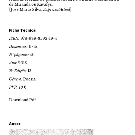
de Miranda ou Kavafys.
[José Mário Silva,
Expresso/Actual
]
Ficha Técnica
ISBN:
978-989-8592-19-4
Dimensões:
11×15
Nº páginas:
40
Ano:
2013
Nº Edição:
13
Género:
Poesia
PVP: 10
€
Download Pdf
Autor