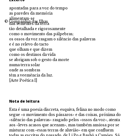
apontadas para a voz do tempo
as paredes da memória
alimentam-se
© Companhia das Ilhas
das sementes da terra
tão detalhada e rigorosamente
como o movimento das pálpebras;
os ossos da voz rasgam o silêncio das palavras
e é no relevo do tacto
que olham e que dizem
como os destinos da vida
se abrigam sob o gesto da morte
numa terra solar
onde as sombras
têm a veemência da luz.
[Arte Poética I]
Nota de leitura
Esta é uma poesia discreta, esquiva, felina no modo como
segue «o movimento dos pássaros» e das coisas, próxima do
«silêncio das palavras» rasgado pelos «ossos da voz», atenta
aos «leves acasos que acenam», mas também ansiosa por se
misturar com «essas terras de aluvião» em que confluem
todas as escritas do passado, de Li Po e Bashô a Camões, Sá