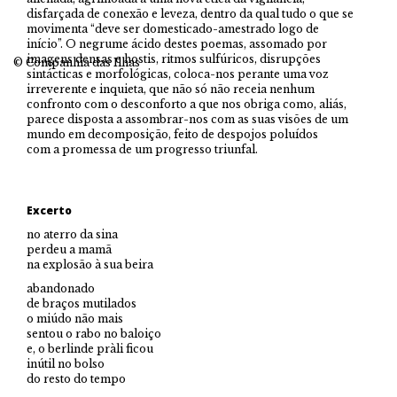
disfarçada de conexão e leveza, dentro da qual tudo o que se
movimenta “deve ser domesticado-amestrado logo de
início”. O negrume ácido destes poemas, assomado por
imagens densas e hostis, ritmos sulfúricos, disrupções
© Companhia das Ilhas
sintácticas e morfológicas, coloca-nos perante uma voz
irreverente e inquieta, que não só não receia nenhum
confronto com o desconforto a que nos obriga como, aliás,
parece disposta a assombrar-nos com as suas visões de um
mundo em decomposição, feito de despojos poluídos
com a promessa de um progresso triunfal.
Excerto
no aterro da sina
perdeu a mamã
na explosão à sua beira
abandonado
de braços mutilados
o miúdo não mais
sentou o rabo no baloiço
e, o berlinde pràli ficou
inútil no bolso
do resto do tempo