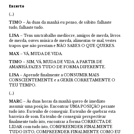
Excerto
(…)
TIMO
– Às duas da manhã eu penso, de súbito: falhaste
tudo, falhaste tudo.
LISA
– Tens um trabalho medíocre, amigos de merda, livros
de merda, ouves música de merda, alimentas-te mal, vestes
trapos que não prestam e NÃO SABES O QUE QUERES.
MAX
– VÁ, MUDA DE VIDA.
TIMO
– SIM, VÁ, MUDA DE VIDA. A PARTIR DE
AMANHÃ FAZES TUDO DE FORMA DIFERENTE.
LISA –
Aprende finalmente a CONSUMIR MAIS
CONSCIENTEMENTE e a GERIR CORRETAMENTE O
TEU TEMPO.
(…)
MARC
– Às duas horas da manhã quero de imediato
assumir uma posição. Encontrar UMA POSIÇÃO perante
tudo isto. Eu tenho de conseguir. Eu tenho de quebrar esta
barreira de som. Eu tenho de conseguir perspectivar
finalmente tudo isto, encontrar a forma CORRECTA DE
LIDAR com tudo isto, COMPREENDER FINALMENTE
TUDO ISTO, COMPREENDER FINALMENTE COMO EU