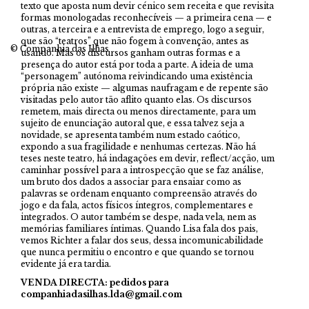
texto que aposta num devir cénico sem receita e que revisita
formas monologadas reconhecíveis — a primeira cena — e
outras, a terceira e a entrevista de emprego, logo a seguir,
que são “teatros” que não fogem à convenção, antes as
© Companhia das Ilhas
usando. Mas os discursos ganham outras formas e a
presença do autor está por toda a parte. A ideia de uma
“personagem” autónoma reivindicando uma existência
própria não existe — algumas naufragam e de repente são
visitadas pelo autor tão aflito quanto elas. Os discursos
remetem, mais directa ou menos directamente, para um
sujeito de enunciação autoral que, e essa talvez seja a
novidade, se apresenta também num estado caótico,
expondo a sua fragilidade e nenhumas certezas. Não há
teses neste teatro, há indagações em devir, reflect/acção, um
caminhar possível para a introspecção que se faz análise,
um bruto dos dados a associar para ensaiar como as
palavras se ordenam enquanto compreensão através do
jogo e da fala, actos físicos íntegros, complementares e
integrados. O autor também se despe, nada vela, nem as
memórias familiares íntimas. Quando Lisa fala dos pais,
vemos Richter a falar dos seus, dessa incomunicabilidade
que nunca permitiu o encontro e que quando se tornou
evidente já era tardia.
VENDA DIRECTA: pedidos para
companhiadasilhas.lda@gmail.com