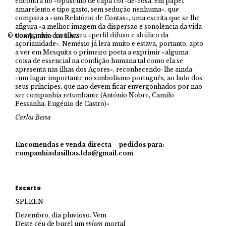
encontra no «opúsculo de capa cor-de-rosa, em papel
amarelento e tipo gasto, sem sedução nenhuma», que
compara a «um Relatório de Contas», uma escrita que se lhe
afigura «a melhor imagem da dispersão e sonolência da vida
nos Açores», com o seu «perfil difuso e abúlico da
© Companhia das Ilhas
açorianidade». Nemésio já lera muito e estava, portanto, apto
a ver em Mesquita o primeiro poeta a exprimir «alguma
coisa de essencial na condição humana tal como ela se
apresenta nas ilhas dos Açores», reconhecendo-lhe ainda
«um lugar importante no simbolismo português, ao lado dos
seus príncipes, que não devem ficar envergonhados por não
ser companhia retumbante (António Nobre, Camilo
Pessanha, Eugénio de Castro)»
Carlos Bessa
Encomendas e venda directa –
pedidos para:
companhiadasilhas.lda@gmail.com
Excerto
SPLEEN
Dezembro, dia pluvioso. Vem
Deste céu de burel um
spleen
mortal