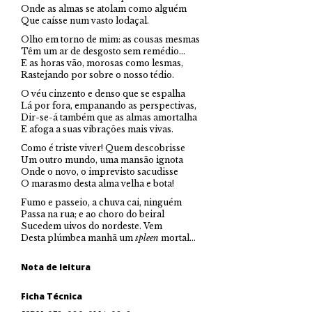
Onde as almas se atolam como alguém
Que caísse num vasto lodaçal.
Olho em torno de mim: as cousas mesmas
Têm um ar de desgosto sem remédio…
E as horas vão, morosas como lesmas,
Rastejando por sobre o nosso tédio.
O véu cinzento e denso que se espalha
Lá por fora, empanando as perspectivas,
Dir-se-á também que as almas amortalha
E afoga a suas vibrações mais vivas.
Como é triste viver! Quem descobrisse
Um outro mundo, uma mansão ignota
Onde o novo, o imprevisto sacudisse
O marasmo desta alma velha e bota!
Fumo e passeio, a chuva cai, ninguém
Passa na rua; e ao choro do beiral
Sucedem uivos do nordeste. Vem
Desta plúmbea manhã um
spleen
mortal…
Nota de leitura
Ficha Técnica