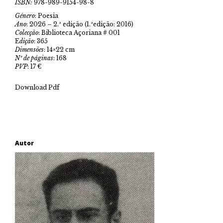
ISBN:
978-989-9154-98-8
Género
: Poesia
Ano
: 2026 – 2.ª edição (1.ªedição: 2016)
Colecção
: Biblioteca Açoriana # 001
E
dição
: 365
Dimensões
: 14×22 cm
Nº de páginas
: 168
PVP
: 17 €
Download Pdf
Autor