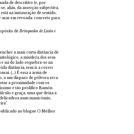
ada de descritivo (e, por
e, aliás, da asserção subjectiva,
está na instauração de sentido,
e asas em revoada: concerto para
ropósito de
Brinquedos de Latão e
encher a mais curta distância de
antológico, a miudeza dos seus
e na do lado requebra-se na
ida distância, sem ir a correr
nsai. (…) É essa a arma de
o, a um disparo de pólvora seca.
 notar a proximidade com os
síssimo e tão prolífico Ramón
álculo e graça, uma que deixa a
a delicadeza num manicómio,
ira”.
epublicado no blogue
O Melhor