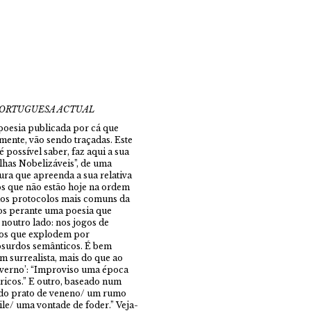
PORTUGUESA ACTUAL
 poesia publicada por cá que
mente, vão sendo traçadas. Este
 possível saber, faz aqui a sua
lhas Nobelizáveis”, de uma
ura que apreenda a sua relativa
os que não estão hoje na ordem
 aos protocolos mais comuns da
mos perante uma poesia que
e noutro lado: nos jogos de
icos que explodem por
bsurdos semânticos. É bem
m surrealista, mais do que ao
nverno’: “Improviso uma época
ricos.” E outro, baseado num
do prato de veneno/ um rumo
le/ uma vontade de foder.” Veja-