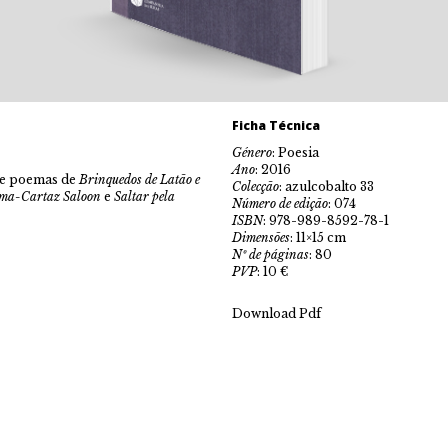
Ficha Técnica
Género
: Poesia
Ano
: 2016
-se poemas de
Brinquedos de Latão e
Colecção
: azulcobalto 33
ma-Cartaz Saloon
e
Saltar pela
Número de edição
: 074
ISBN
: 978-989-8592-78-1
Dimensões
: 11×15 cm
Nº de páginas
: 80
PVP
: 10 €
Download Pdf