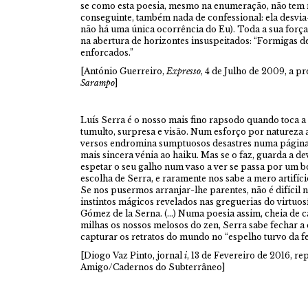
se como esta poesia, mesmo na enumeração, não tem n
conseguinte, também nada de confessional: ela desvia-s
não há uma única ocorrência do Eu). Toda a sua força 
na abertura de horizontes insuspeitados: “Formigas d
enforcados.”
[António Guerreiro,
Expresso
, 4 de Julho de 2009, a p
Sarampo
]
Luís Serra é o nosso mais fino rapsodo quando toca a 
tumulto, surpresa e visão. Num esforço por natureza 
versos endromina sumptuosos desastres numa página 
mais sincera vénia ao haiku. Mas se o faz, guarda a dev
espetar o seu galho num vaso a ver se passa por um bo
escolha de Serra, e raramente nos sabe a mero artifíci
Se nos pusermos arranjar-lhe parentes, não é difícil
instintos mágicos revelados nas greguerias do virtuo
Gómez de la Serna. (…) Numa poesia assim, cheia de c
milhas os nossos melosos do zen, Serra sabe fechar 
capturar os retratos do mundo no “espelho turvo da fe
[Diogo Vaz Pinto, jornal
i
, 13 de Fevereiro de 2016, r
Amigo/Cadernos do Subterrâneo
]