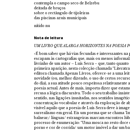
contempla o campo seco de Belzebu
deitada de bruços
sobre o rectângulo de tijoleiras
das piscinas azuis municipais
nítido nu
Nota de leitura
UM LIVRO QUE ALARGA HORIZONTES NA POESIA 
«É bom saber que há vias fecundas e interessantes na
escapam às cartografias que, mais ou menos informal
livrinho de um autor – Luís Serra – que, tanto quanto é
primeira aparição, nesta colecção chamada “Literatra
editora chamada Apenas Livros, oferece-se a uma leit
novidade (ou, melhor dizendo, o uso de certos recurs
do dia), a sua atitude pouco respeitosa relativamente
poesia actual. Antes de mais, importa dizer que esta
recusa a lógica discursiva. Todo o seu trabalho insist
sentido, nas ligações inusitadas, nos sentidos imagét
concentração vocabular e através da exploração de a
visível aquilo que a poesia de Luís Serra deve à image
surrealismo em geral. Eis um poema que se chama ‘I
balnear;/ línguas/ estrangeiras marcam encontros lúb
processo de enumeração: “Uma mosca no resto doce 
porno e cor de corrida/ um motor imóvel a dar um bai