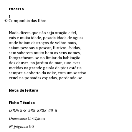
Excerto
1
© Companhia das Ilhas
Nada dizem que não seja oração e fel,
cais e muita idade, pesada idade de águas
onde boiam destroços de velhas naus,
saíam pessoas a pescar, furtivas, ávidas,
sem saberem muito bem os seus nomes,
fotografavam-se no limiar da habitação
dos deuses, no jardim do mar, suas aves
metidas na grande gaiola da pior estória,
sempre a coberto da noite, com um sorriso
cruel na pontadas espadas, perdendo-se
Nota de leitura
Ficha Técnica
ISBN: 978-989-8828-60-6
Dimensões:
15×17,5cm
Nº páginas:
96