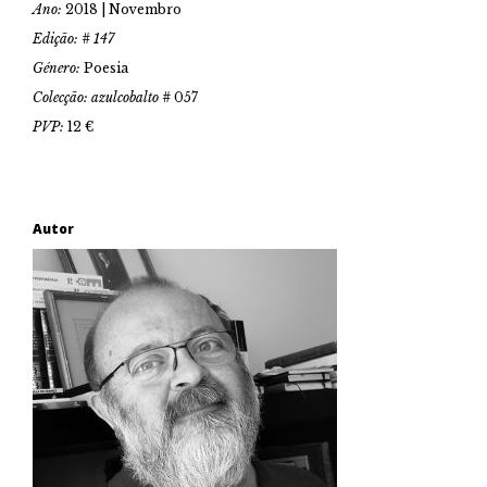
Ano:
2018 | Novembro
Edição: # 147
Género:
Poesia
Colecção: azulcobalto #
057
PVP:
12 €
Autor