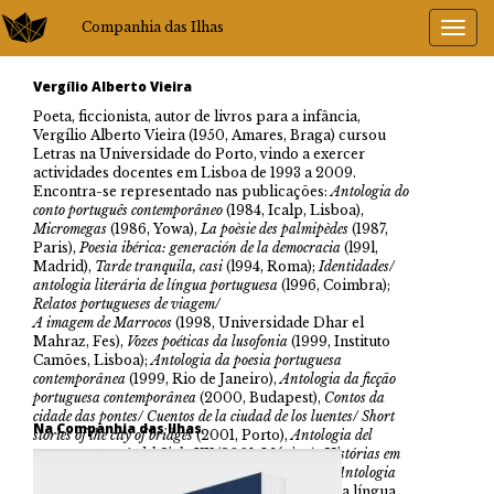
Companhia das Ilhas
Vergílio Alberto Vieira
Poeta, ficcionista, autor de livros para a infância,
Vergílio Alberto Vieira (1950, Amares, Braga) cursou
Letras na Universidade do Porto, vindo a exercer
actividades docentes em Lisboa de 1993 a 2009.
Encontra-se representado nas publicações:
Antologia do
conto português contemporâneo
(1984, Icalp, Lisboa),
Micromegas
(1986, Yowa),
La poèsie des palmipèdes
(1987,
Paris),
Poesia ibérica: generación de la democracia
(l99l,
Madrid),
Tarde tranquila, casi
(l994, Roma);
Identidades/
antologia literária de língua portuguesa
(l996, Coimbra);
Relatos portugueses de viagem/
A imagem de Marrocos
(1998, Universidade Dhar el
Mahraz, Fes),
Vozes poéticas da lusofonia
(1999, Instituto
Camões, Lisboa);
Antologia da poesia portuguesa
contemporânea
(1999, Rio de Janeiro),
Antologia da ficção
portuguesa contemporânea
(2000, Budapest),
Contos da
cidade das pontes/ Cuentos de la ciudad de los luentes/ Short
Na Companhia das Ilhas
stories of the city of bridges
(2001, Porto),
Antologia del
cuento portugués del Siglo XX
(2001, México);
Histórias em
língua portuguesa
(2007, Porto), H
otel ver mar/ Antologia
poética da lusofonia
, org. de Michael Kegler para língua