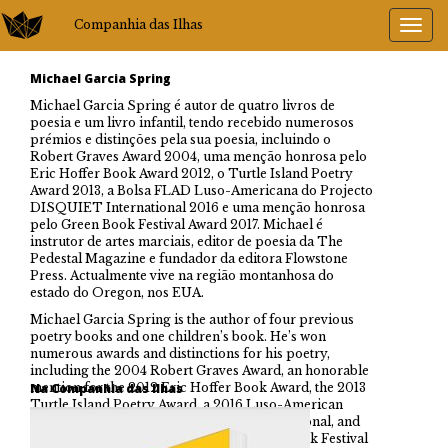
Companhia das Ilhas
Michael Garcia Spring
Michael Garcia Spring é autor de quatro livros de
poesia e um livro infantil, tendo recebido numerosos
prémios e distinções pela sua poesia, incluindo o
Robert Graves Award 2004, uma menção honrosa pelo
Eric Hoffer Book Award 2012, o Turtle Island Poetry
Award 2013, a Bolsa FLAD Luso-Americana do Projecto
DISQUIET International 2016 e uma menção honrosa
pelo Green Book Festival Award 2017. Michael é
instrutor de artes marciais, editor de poesia da The
Pedestal Magazine e fundador da editora Flowstone
Press. Actualmente vive na região montanhosa do
estado do Oregon, nos EUA.
Michael Garcia Spring is the author of four previous
poetry books and one children’s book. He’s won
numerous awards and distinctions for his poetry,
including the 2004 Robert Graves Award, an honorable
mention for the 2012 Eric Hoffer Book Award, the 2013
Na Companhia das Ilhas
Turtle Island Poetry Award, a 2016 Luso-American
FLAD Fellowship from DISQUIET International, and
an honorable mention for the 2017 Green Book Festival