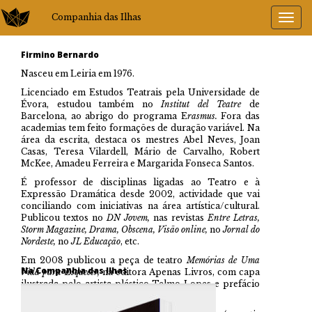
Companhia das Ilhas
Firmino Bernardo
Nasceu em Leiria em 1976.
Licenciado em Estudos Teatrais pela Universidade de
Évora, estudou também no
Institut del Teatre
de
Barcelona, ao abrigo do programa E
rasmus.
Fora das
academias tem feito formações de duração variável. Na
área da escrita, destaca os mestres Abel Neves, Joan
Casas, Teresa Vilardell, Mário de Carvalho, Robert
McKee, Amadeu Ferreira e Margarida Fonseca Santos.
É professor de disciplinas ligadas ao Teatro e à
Expressão Dramática desde 2002, actividade que vai
conciliando com iniciativas na área artística/cultural.
Publicou textos no
DN Jovem,
nas revistas
Entre Letras,
Storm Magazine, Drama, Obscena, Visão online,
no
Jornal do
Nordeste,
no
JL Educação
, etc.
Em 2008 publicou a peça de teatro
Memórias de Uma
Na Companhia das Ilhas
Vida para Esquecer,
na editora Apenas Livros, com capa
ilustrada pelo artista plástico Telmo Lopes e prefácio
do escritor Mário de Carvalho.