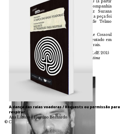
Em 2009-2010 escreveu
As Grandes Dionísias
(a partir
d’
As Bacantes
de Eurípides), para a companhia
Smupalenses, em co-autoria com a actriz Suzana
Branco, que encenou o espectáculo. Em 2013 a peça foi
publicada na Apenas Livros, com capa de Telmo
Lopes.
Venceu o Prémio de Dramaturgia Guilherme Cossoul
2014 com
Teremos Sempre Tebas
, texto representado em
2015 na S.I.G.C., com encenação de Susana Arrais.
Venceu o Prémio Novas Dramaturgias FITA/LdE 2015
com
Dura Tchekhov Lex Sed Tchekhov Lex ou A Última
Criação
.
A dança das raias voadoras / Requests ou permissão para
respirar
Ana Lázaro / Firmino Bernardo
© Companhia das Ilhas