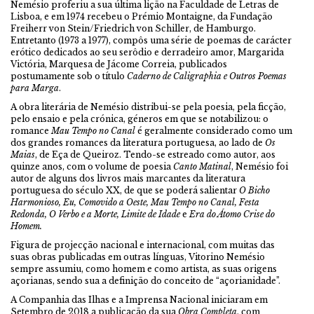
Nemésio proferiu a sua última lição na Faculdade de Letras de
Lisboa, e em 1974 recebeu o Prémio Montaigne, da Fundação
Freiherr von Stein/Friedrich von Schiller, de Hamburgo.
Entretanto (1973 a 1977), compôs uma série de poemas de carácter
erótico dedicados ao seu serôdio e derradeiro amor, Margarida
Victória, Marquesa de Jácome Correia, publicados
postumamente sob o título
Caderno de Caligraphia e Outros Poemas
para Marga
.
A obra literária de Nemésio distribui-se pela poesia, pela ficção,
pelo ensaio e pela crónica, géneros em que se notabilizou: o
romance
Mau Tempo no Canal
é geralmente considerado como um
dos grandes romances da literatura portuguesa, ao lado de
Os
Maias
, de Eça de Queiroz. Tendo-se estreado como autor, aos
quinze anos, com o volume de poesia
Canto Matinal
, Nemésio foi
autor de alguns dos livros mais marcantes da literatura
portuguesa do século XX, de que se poderá salientar
O Bicho
Harmonioso
, Eu, Comovido a Oeste
, Mau Tempo no Canal
, Festa
Redonda
, O Verbo e a Morte
, Limite de Idade
e
Era do Átomo Crise do
Homem
.
Figura de projecção nacional e internacional, com muitas das
suas obras publicadas em outras línguas, Vitorino Nemésio
sempre assumiu, como homem e como artista, as suas origens
açorianas, sendo sua a definição do conceito de “açorianidade”.
A Companhia das Ilhas e a Imprensa Nacional iniciaram em
Setembro de 2018 a publicação da sua
Obra Completa
, com