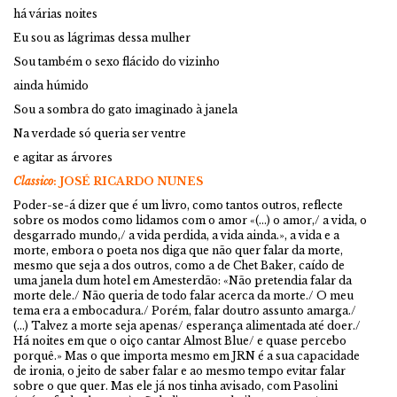
há várias noites
Eu sou as lágrimas dessa mulher
Sou também o sexo flácido do vizinho
ainda húmido
Sou a sombra do gato imaginado à janela
Na verdade só queria ser ventre
e agitar as árvores
Classico
: JOSÉ RICARDO NUNES
Poder-se-á dizer que é um livro, como tantos outros, reflecte
sobre os modos como lidamos com o amor «(…) o amor,/ a vida, o
desgarrado mundo,/ a vida perdida, a vida ainda.», a vida e a
morte, embora o poeta nos diga que não quer falar da morte,
mesmo que seja a dos outros, como a de Chet Baker, caído de
uma janela dum hotel em Amesterdão: «Não pretendia falar da
morte dele./ Não queria de todo falar acerca da morte./ O meu
tema era a embocadura./ Porém, falar doutro assunto amarga./
(…) Talvez a morte seja apenas/ esperança alimentada até doer./
Há noites em que o oiço cantar Almost Blue/ e quase percebo
porquê.» Mas o que importa mesmo em JRN é a sua capacidade
de ironia, o jeito de saber falar e ao mesmo tempo evitar falar
sobre o que quer. Mas ele já nos tinha avisado, com Pasolini