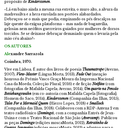
propósito de
Kinderszenen
.
«Lá em baixo ainda a mesma rua estreita, o muro alto, a alvura da
madressilva e a hera enrolada nos portões alabardados.
Debruçou-se o mais que podia, empinando os pés descalços na
laje quente da exígua plataforma – mas nada de buganvília,
gelosias nem neófitos guerreiros guiados por mulheres de dorsos
torcidos. Se se deixasse debruçar demasiado quem o levaria pela
mão céu abaixo?»
OS AUTORES
Ale
xandre Sarrazola
Coimbra, 1970.
Vive em Lisboa. É autor dos livros de poesia
Thaumatrope
(Averno,
2007),
View-Master
(Língua Morta, 2013),
Fade Out
(menção
honrosa do Prémio Vasco Graça Moura da Imprensa Nacional
Casa da Moeda, Colecção Plural, 2016) e de ficção
Neófitos
(com
fotografias de Mafalda Capela; Averno, 2014),
Um quarto na Pensão
Beziehungswahn
(em co-autoria com Mafalda Capela [fotografia];
Homem do Saco, 2014),
Kinderszenen
(Companhia das Ilhas, 2015),
Tales For a Mermaid Queen
(Hierro Lopes, 2018) e
Smalloch
(Companhia das Ilhas, 2018). Colaborou com a RDP-Antena 2 em
teatro radiofónico (
Domingo
), com a companhia Entrés de Jeux-
Usina e com o Teatro Nacional de São João (
Avercamp
). Publicou
as peças
Domingo
(edições moscaMorta, 2012),
Retratinho de
Guerra Junqueiro
(edições moscaMorta, 2013) e adaptou para o