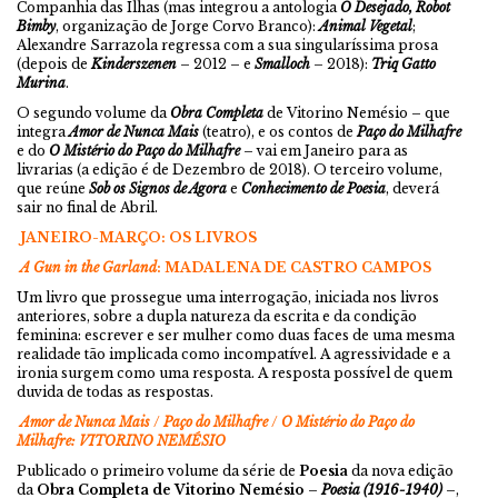
Companhia das Ilhas (mas integrou a antologia
O Desejado, Robot
Bimby
, organização de Jorge Corvo Branco):
Animal Vegetal
;
Alexandre Sarrazola regressa com a sua singularíssima prosa
(depois de
Kinderszenen
– 2012 – e
Smalloch
– 2018):
Triq Gatto
Murina
.
O segundo volume da
Obra Completa
de Vitorino Nemésio – que
integra
Amor de Nunca Mais
(teatro), e os contos de
Paço do Milhafre
e do
O Mistério do Paço do Milhafre
– vai em Janeiro para as
livrarias (a edição é de Dezembro de 2018). O terceiro volume,
que reúne
Sob os Signos de Agora
e
Conhecimento de Poesia
, deverá
sair no final de Abril.
JANEIRO-MARÇO: OS LIVROS
A Gun in the Garland
: MADALENA DE CASTRO CAMPOS
Um livro que prossegue uma interrogação, iniciada nos livros
anteriores, sobre a dupla natureza da escrita e da condição
feminina: escrever e ser mulher como duas faces de uma mesma
realidade tão implicada como incompatível. A agressividade e a
ironia surgem como uma resposta. A resposta possível de quem
duvida de todas as respostas.
Amor de Nunca Mais
/
Paço do Milhafre
/
O Mistério do Paço do
Milhafre
: VITORINO NEMÉSIO
Publicado o primeiro volume da série de
Poesia
da nova edição
da
Obra Completa de Vitorino Nemésio
–
Poesia (1916-1940)
–,