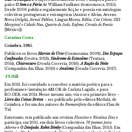
palco
O Som e a Fúria
de William Faulkner (teatromosca, 2015).
Desde 2006 publica regularmente ficção e poesia em antologias
colectivas portuguesas e estrangeiras (Assírio e Alvim, Averno,
Nova Delphi,
Jornal Público
, Língua Morta,
Bíblia
,
Cão Celeste, 3X3
Marginal e Cidade Nua, Quarto de Jade, Eufeme, Círculo de Poesía
[México]).
Catarina Costa
Coimbra, 1985.
Publicou os livros
Marcas de Urze
(Cosmorama, 2008),
Dos Espaços
Confinados
(
Deriva, 2013)
,
Síndrome de Estocolmo
(Textura,
2014),
Chiaroscuro
(Douda Correria, 2016),
A Ração da Noite
(Companhia das Ilhas, 2016) e
Analema
(Douda Correria, 2017).
FS Hill
Em 2013, foi convidado a conceber a matéria poética para a
perfomance/instalação AM.OR de Carlota Lagido, e para
RO.GER, em 2014. Nesse mesmo ano, viu o seu primeiro livro –
Livro das Coisas Breves
– ser publicado pela editora Medula, de
Coimbra, e foi um dos autores do
Poemanifesto
da editora Flan de
Tal.
Entretanto, tem publicado nas revistas
Flanzine
e
Nicotina Zine
e
participa, em 2015, em dois livros colectivos:
70 poemas para
Adorno
e
O Desejado. Robot Bimby
(Companhia das Ilhas, 2015). Em