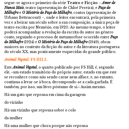
segue-se agora o primeiro da série
Teatro e Ficção
–
Amor de
Nunca Mais
, teatro (apresentação de Chloé Pereira), e
Paço do
Milhafre
e
O Mistério do Paço do Milhafre
, contos (apresentação de
Urbano Bettencourt) –, onde o leitor encontrará, pela primeira
vez e a beirar um século sobre a sua composição, a única peça de
teatro escrita por Nemésio, em 1920. Ao mesmo tempo, o leitor
poderá acompanhar a evolução da escrita do autor no género
conto, seguindo o processo de metamorfose ocorrido entre
Paço
do Milhafre
(1924) e
O Mistério do Paço do Milhafre
(1949), obras
maiores no contexto da ficção do autor e da literatura portuguesa
do século XX, mas praticamente esquecidas do grande público.
Animal Vegetal
: FS HILL
Este
Animal Vegetal
, o quarto publicado por FS Hill, é, segundo
ele, «um estado transitório do próprio autor, estado em que este
se reconhece como não sendo carne nem alface, e, no entanto,
continua a levar-se à boca, decompondo-se a cada garfada. É
também, por isso, um livro póstumo de si.» Assim mesmo.
Há um gato que repousa em cima da garagem
do vizinho
Há um vizinho que repousa sobre o colo
da mulher
Há uma mulher que chora porque não repousa