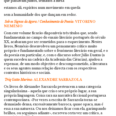
que passavam juntos, sentados à mesa
estamos ali, espíritos num movimento em queda
sem a humanidade dos que dançam em redor.
Sob os Signos de Agora / Conhecimento de Poesia
: VITORINO
NEMÉSIO
Com este volume ficarão disponíveis três títulos que, sendo
fundamentais no campo do ensaio literário português do século
XX, acabaram por ser remetidos para o esquecimento. Nestes
livros, Nemésio desenvolveu um pensamento crítico muito
próprio e fundamentado sobre o fenómeno literário em geral, e o
da poesia em particular, e, com o discurso sobre Júlio Dantas (a
quem sucedeu na cadeira da Academia das Ciências), ajudou a
repensar, de um modo objectivo e descomprometido, a literatura
e os seus agentes numa relação directa com os respectivos
contextos históricos e sociais.
Triq Gatto Murina
: ALEXANDRE SARRAZOLA
Os livros de Alexandre Sarrazola pertencem a uma categoria
singularíssima ‒ aquela que cria o seu próprio lugar, a sua
própria linguagem. Coisa rara na narrativa ficcional portuguesa
contemporânea. «Por vezes a escrita de Sarrazola torna-se
demasiado densa, excessivamente barroca, quase opaca, mas é
essa a sua natureza. Ou nos deixamos ficar com ela, garimpando
brilhos, ou seguimos adiante», escreveu certa vez um crítico, a