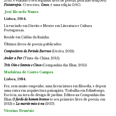
2016, é editado o seu segundo livro de poesia, pela não (edições):
Fisioterapia
. O terceiro,
Gesso
, é uma edição DSO.
José Ricardo Nunes
Lisboa, 1964.
Licenciado em Direito e Mestre em Literatura e Cultura
Portuguesas.
Reside em Caldas da Rainha.
Últimos livros de poesia publicados:
Compositores do Período Barroco
(Deriva, 2013);
Andar a Par
(Tinta-da-China, 2015);
Três Oito e Setenta e Cinco
(Companhia das Ilhas, 2015).
Madalena de Castro Campos
Lisboa, 1984.
Fez, sem muito empenho, uma licenciatura em filosofia, e depois
uma outra em arquitectura paisagista. Trabalha em Edimburgo,
Escócia, na área do design de jardins. Editou na Companhia das
Ilhas
O fardo do homem branco
(o seu primeiro livro de poesia, em
2013) e
La mariée mise à nu
(2017).
Vitorino Nemésio