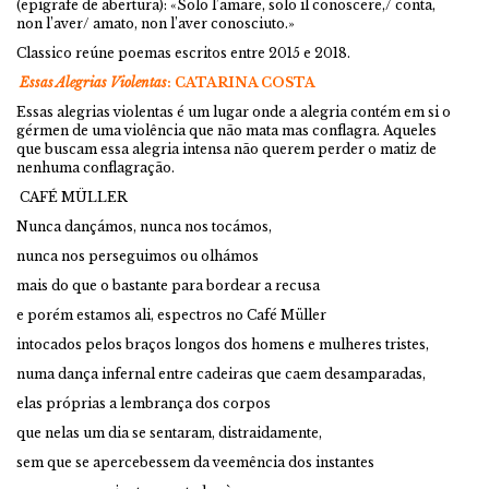
(epígrafe de abertura): «Solo l’amare, solo il conoscere,/ conta,
non l’aver/ amato, non l’aver conosciuto.»
Classico reúne poemas escritos entre 2015 e 2018.
Essas Alegrias Violentas
: CATARINA COSTA
Essas alegrias violentas é um lugar onde a alegria contém em si o
gérmen de uma violência que não mata mas conflagra. Aqueles
que buscam essa alegria intensa não querem perder o matiz de
nenhuma conflagração.
CAFÉ MÜLLER
Nunca dançámos, nunca nos tocámos,
nunca nos perseguimos ou olhámos
mais do que o bastante para bordear a recusa
e porém estamos ali, espectros no Café Müller
intocados pelos braços longos dos homens e mulheres tristes,
numa dança infernal entre cadeiras que caem desamparadas,
elas próprias a lembrança dos corpos
que nelas um dia se sentaram, distraidamente,
sem que se apercebessem da veemência dos instantes