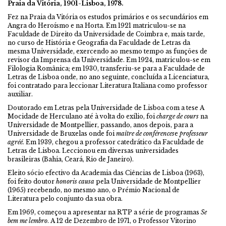
Praia da Vitória, 1901-Lisboa, 1978.
Fez na Praia da Vitória os estudos primários e os secundários em
Angra do Heroísmo e na Horta. Em 1921 matriculou-se na
Faculdade de Direito da Universidade de Coimbra e, mais tarde,
no curso de História e Geografia da Faculdade de Letras da
mesma Universidade, exercendo ao mesmo tempo as funções de
revisor da Imprensa da Universidade. Em 1924, matriculou-se em
Filologia Românica; em 1930, transferiu-se para a Faculdade de
Letras de Lisboa onde, no ano seguinte, concluída a Licenciatura,
foi contratado para leccionar Literatura Italiana como professor
auxiliar.
Doutorado em Letras pela Universidade de Lisboa com a tese A
Mocidade de Herculano até à volta do exílio, foi
charge de cours
na
Universidade de Montpellier, passando, anos depois, para a
Universidade de Bruxelas onde foi
maître de conférences
e
professeur
agréé.
Em 1939, chegou a professor catedrático da Faculdade de
Letras de Lisboa. Leccionou em diversas universidades
brasileiras (Bahia, Ceará, Rio de Janeiro).
Eleito sócio efectivo da Academia das Ciências de Lisboa (1963),
foi feito doutor
honoris causa
pela Universidade de Montpellier
(1965) recebendo, no mesmo ano, o Prémio Nacional de
Literatura pelo conjunto da sua obra.
Em 1969, começou a apresentar na RTP a série de programas
Se
bem me lembro
. A 12 de Dezembro de 1971, o Professor Vitorino