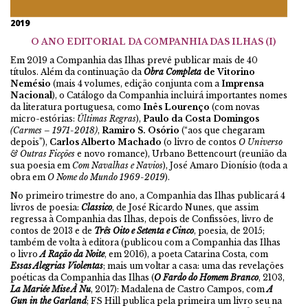
2019
O ANO EDITORIAL DA COMPANHIA DAS ILHAS (I)
Em 2019 a Companhia das Ilhas prevê publicar mais de 40
títulos. Além da continuação da
Obra Completa
de Vitorino
Nemésio
(mais 4 volumes, edição conjunta com a
Imprensa
Nacional
), o Catálogo da Companhia incluirá importantes nomes
da literatura portuguesa, como
Inês Lourenço
(com novas
micro-estórias:
Últimas Regras
),
Paulo da Costa Domingos
(Carmes – 1971-2018)
,
Ramiro S. Osório
(“aos que chegaram
depois”),
Carlos Alberto Machado
(o livro de contos
O Universo
& Outras Ficções
e novo romance), Urbano Bettencourt (reunião da
sua poesia em
Com Navalhas e Navios
), José Amaro Dionísio (toda a
obra em
O Nome do Mundo 1969-2019
).
No primeiro trimestre do ano, a Companhia das Ilhas publicará 4
livros de poesia:
Classico
, de José Ricardo Nunes, que assim
regressa à Companhia das Ilhas, depois de Confissões, livro de
contos de 2013 e de
Três Oito e Setenta e Cinco
, poesia, de 2015;
também de volta à editora (publicou com a Companhia das Ilhas
o livro
A Ração da Noite
, em 2016), a poeta Catarina Costa, com
Essas Alegrias Violentas
; mais um voltar a casa: uma das revelações
poéticas da Companhia das Ilhas (
O Fardo do Homem Branco
, 2103,
La Mariée Mise À Nu
, 2017): Madalena de Castro Campos, com
A
Gun in the Garland
; FS Hill publica pela primeira um livro seu na