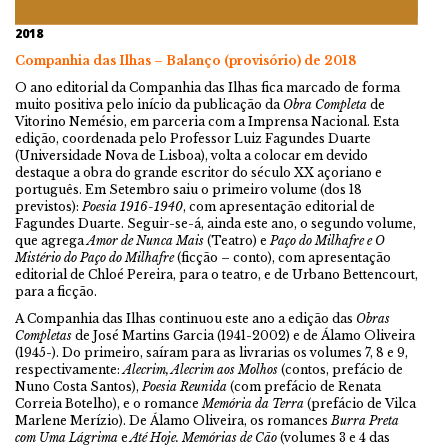
2018
Companhia das Ilhas – Balanço (provisório) de 2018
O ano editorial da Companhia das Ilhas fica marcado de forma
muito positiva pelo início da publicação da
Obra Completa
de
Vitorino Nemésio, em parceria com a Imprensa Nacional. Esta
edição, coordenada pelo Professor Luiz Fagundes Duarte
(Universidade Nova de Lisboa), volta a colocar em devido
destaque a obra do grande escritor do século XX açoriano e
português. Em Setembro saiu o primeiro volume (dos 18
previstos):
Poesia 1916-1940
, com apresentação editorial de
Fagundes Duarte. Seguir-se-á, ainda este ano, o segundo volume,
que agrega
Amor de Nunca Mais
(Teatro) e
Paço do Milhafre e
O
Mistério do Paço do Milhafre
(ficção – conto), com apresentação
editorial de Chloé Pereira, para o teatro, e de Urbano Bettencourt,
para a ficção.
A Companhia das Ilhas continuou este ano a edição das
Obras
Completas
de José Martins Garcia (1941-2002) e de Álamo Oliveira
(1945-). Do primeiro, saíram para as livrarias os volumes 7, 8 e 9,
respectivamente:
Alecrim, Alecrim aos Molhos
(contos, prefácio de
Nuno Costa Santos),
Poesia Reunida
(com prefácio de Renata
Correia Botelho), e o romance
Memória da Terra
(prefácio de Vilca
Marlene Merízio). De Álamo Oliveira, os romances
Burra Preta
com Uma Lágrima
e
Até Hoje. Memórias de Cão
(volumes 3 e 4 das