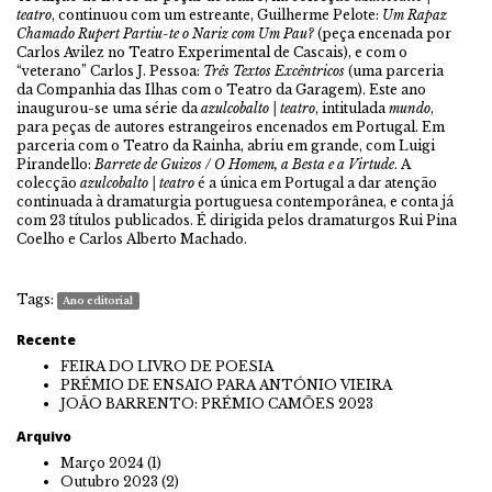
teatro
, continuou com um estreante, Guilherme Pelote:
Um Rapaz
Chamado Rupert Partiu-te o Nariz com Um Pau?
(peça encenada por
Carlos Avilez no Teatro Experimental de Cascais), e com o
“veterano” Carlos J. Pessoa:
Três Textos Excêntricos
(uma parceria
da Companhia das Ilhas com o Teatro da Garagem). Este ano
inaugurou-se uma série da
azulcobalto | teatro
, intitulada
mundo
,
para peças de autores estrangeiros encenados em Portugal. Em
parceria com o Teatro da Rainha, abriu em grande, com Luigi
Pirandello:
Barrete de Guizos / O Homem, a Besta e a Virtude
. A
colecção
azulcobalto | teatro
é a única em Portugal a dar atenção
continuada à dramaturgia portuguesa contemporânea, e conta já
com 23 títulos publicados. É dirigida pelos dramaturgos Rui Pina
Coelho e Carlos Alberto Machado.
Tags:
Ano editorial
Recente
FEIRA DO LIVRO DE POESIA
PRÉMIO DE ENSAIO PARA ANTÓNIO VIEIRA
JOÃO BARRENTO: PRÉMIO CAMÕES 2023
Arquivo
Março 2024
(1)
Outubro 2023
(2)