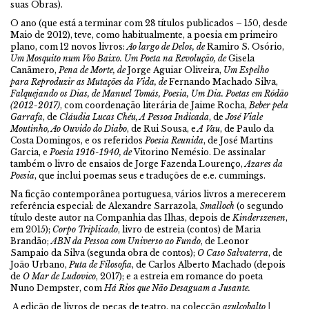
suas Obras).
O ano (que está a terminar com 28 títulos publicados – 150, desde
Maio de 2012), teve, como habitualmente, a poesia em primeiro
plano, com 12 novos livros:
Ao largo de Delos, de
Ramiro S. Osório,
Um Mosquito num Voo Baixo. Um Poeta na Revolução, de
Gisela
Canãmero,
Pena de Morte, de
Jorge Aguiar Oliveira,
Um Espelho
para Reproduzir as Mutações da Vida, de
Fernando Machado Silva,
Falquejando os Dias, de Manuel Tomás, Poesia, Um Dia. Poetas em Ródão
(2012-2017)
, com coordenação literária de Jaime Rocha,
Beber pela
Garrafa
, de
Cláudia Lucas Chéu, A Pessoa Indicada
, de
José Viale
Moutinho, Ao Ouvido do Diabo
, de Rui Sousa, e
A Vau
, de Paulo da
Costa Domingos, e os referidos
Poesia Reunida
, de José Martins
Garcia, e
Poesia 1916-1940, de
Vitorino Nemésio. De assinalar
também o livro de ensaios de Jorge Fazenda Lourenço,
Azares da
Poesia
, que inclui poemas seus e traduções de e.e. cummings.
Na ficção contemporânea portuguesa, vários livros a merecerem
referência especial: de Alexandre Sarrazola,
Smalloch
(o segundo
título deste autor na Companhia das Ilhas, depois de
Kinderszenen
,
em 2015);
Corpo Triplicado
, livro de estreia (contos) de Maria
Brandão;
ABN da Pessoa com Universo ao
Fundo
, de Leonor
Sampaio da Silva (segunda obra de contos);
O Caso Salvaterra
, de
João Urbano,
Puta de Filosofia
, de Carlos Alberto Machado (depois
de
O Mar de Ludovico
, 2017); e a estreia em romance do poeta
Nuno Dempster, com
Há Rios que Não Desaguam a Jusante.
A edição de livros de peças de teatro, na colecção
azulcobalto |