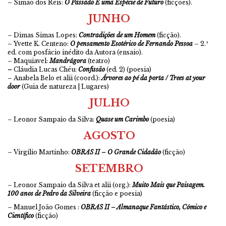
– Simão dos Reis:
O Passado É uma Espécie de Futuro
(ficções).
JUNHO
– Dimas Simas Lopes:
Contradições de um Homem
(ficção).
– Yvette K. Centeno:
O pensamento Esotérico de Fernando Pessoa
– 2.ª
ed. com posfácio inédito da Autora (ensaio).
– Maquiavel:
Mandrágora
(teatro)
–
Cláudia Lucas Chéu:
Confissão
(ed. 2) (poesia)
– Anabela Belo et alii (coord.):
Árvores ao pé da porta / Trees at your
door
(Guia de natureza | Lugares)
JULHO
– Leonor Sampaio da Silva:
Quase um Carimbo
(poesia)
AGOSTO
– Virgílio Martinho:
OBRAS II – O Grande Cidadão
(ficção)
SETEMBRO
– Leonor Sampaio da Silva et alii (org.):
Muito Mais que Paisagem.
100 anos de Pedro da Silveira
(ficção e poesia)
– Manuel João Gomes :
OBRAS II – Almanaque Fantástico, Cómico e
Científico
(ficção)