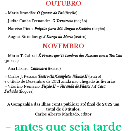
OUTUBRO
– Maria Brandão:
O Quarto do Pai
(ficção)
– Judite Canha Fernandes:
O Terramoto
(ficção)
– Narciso Pinto:
Palpites para Má-língua e Sevícias
(ficção)
– August Strindberg:
A Dança da Morte
(teatro)
NOVEMBRO
– Mário T. Cabral:
É Preciso que Te Lembres dos Passeios com o Teu Cão
(poesia)
– Ana Lázaro:
Catamarã
(teatro)
– Carlos J. Pessoa:
Teatro (In)Completo. Volume II
(teatro)
e o título de Dezembro de 2021 ainda não chegado às livrarias:
– Vitorino Nemésio:
Ficção II – Varanda de Pilatos / A Casa
Fechada
(ficções).
A Companhia das Ilhas conta publicar até final de 2022 um
total de 33 títulos.
Carlos Alberto Machado, editor
=
antes que seja tarde