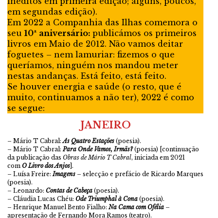
inéditos em primeira edição; alguns, poucos,
em segundas edição).
Em 2022 a Companhia das Ilhas comemora o
seu
10ª aniversário:
publicámos os primeiros
livros em Maio de 2012. Não vamos deitar
foguetes – nem lamuriar: fizemos o que
queríamos, ninguém nos mandou meter
nestas andanças. Está feito, está feito.
Se houver energia e saúde (o resto, que é
muito, continuamos a não ter), 2022 é como
se segue:
JANEIRO
– Mário T Cabral:
As Quatro Estações
(poesia).
– Mário T Cabral:
Para Onde Vamos, Irmãs?
(poesia) [continuação
da publicação das
Obras de Mário T Cabral
, iniciada em 2021
com
O Livro dos Anjos
].
– Luísa Freire:
Imagens
– selecção e prefácio de Ricardo Marques
(poesia).
– Leonardo:
Contas de Cabeça
(poesia).
– Cláudia Lucas Chéu:
Ode Triumphal à Cona
(poesia).
– Henrique Manuel Bento Fialho:
Na Cama com Ofélia
–
apresentação de Fernando Mora Ramos (teatro).