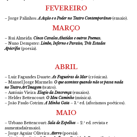
FEVEREIRO
– Jorge Palinhos:
A Acção e o Poder no Teatro Contemporâneo
(ensaio).
MARÇO
– Rui Almeida:
Cinco Cavalos Abatidos e outros Poemas.
– Nuno Dempster:
Limbo, Inferno e Paraíso, Três Estados
Apócrifos
(poesia).
ABRIL
– Luiz Fagundes Duarte:
As Fogueiras do Mar
(crónicas).
– Manuel Jorge Marmelo:
O que acontece quando não se passa nada
no Teatro Art’Imagem
(teatro).
– António Vieira:
Elogio da Descrença
(ensaios).
– Helder Bettencourt:
O Meu Caminho
(música).
– João Paulo Cotrim:
A Minha Gata
– 3.ª ed. (aforismos poéticos).
MAIO
– Urbano Bettencourt:
Sala de Espelhos
– 2.ª ed. revista e
aumentada(ensaio).
– Jorge Aguiar Oliveira:
Aterro
(poesia).