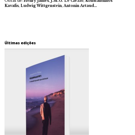
Obras de:
Henry James
,
J.M.G. Le Clézio
,
Konstandinos
Kavafis
,
Ludwig Wittgenstein
,
Antonin Artaud…
Últimas edições