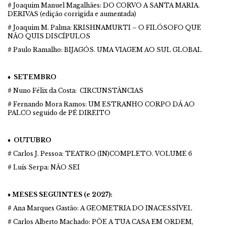
# Joaquim Manuel Magalhães: DO CORVO A SANTA MARIA.
DERIVAS (edição corrigida e aumentada)
# Joaquim M. Palma: KRISHNAMURTI – O FILÓSOFO QUE
NÃO QUIS DISCÍPULOS
# Paulo Ramalho: BIJAGÓS. UMA VIAGEM AO SUL GLOBAL
♦ SETEMBRO
# Nuno Félix da Costa: CIRCUNSTÂNCIAS
# Fernando Mora Ramos: UM ESTRANHO CORPO DÁ AO
PALCO seguido de PÉ DIREITO
♦ OUTUBRO
# Carlos J. Pessoa: TEATRO (IN)COMPLETO. VOLUME 6
# Luís Serpa: NÃO SEI
♦ MESES SEGUINTES (e 2027):
# Ana Marques Gastão: A GEOMETRIA DO INACESSÍVEL
# Carlos Alberto Machado: PÕE A TUA CASA EM ORDEM,